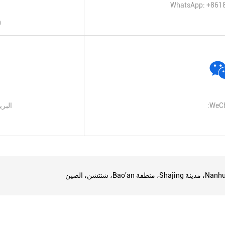
0
WeCh
البري