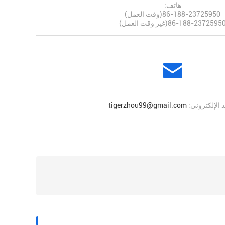
هاتف:
86-188-23725950(وقت العمل)
86-188-2372595(غير وقت العمل)
د الإلكتروني:
tigerzhou99@gmail.com