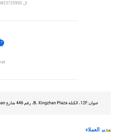
ال WhatsApp: +8618823725950
at:
عنوان:
12F، الكتلة B، Xingzhan Plaza، رقم 446 شارع Nanhuan، مدينة Shajing، منطقة Bao'an، شنتشن، الصين
مدير العملاء