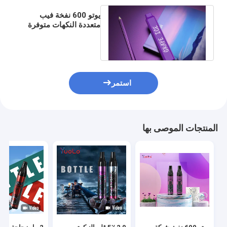
يوتو 600 نفخة فيب
متعددة النكهات متوفرة
مع 5٪ ملح النيكوتين
استمر
المنتجات الموصى بها