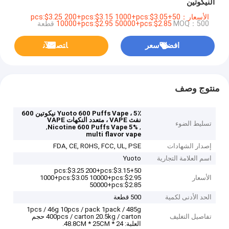
النيكوتين
الأسعار：50+pcs:$3.25 200+pcs:$3.15 1000+pcs:$3.05
MOQ：500 قطعة
10000+pcs:$2.95 50000+pcs:$2.85
افضل سعر
ﺎﺘﺼﻟ ﺍﻶﻧ
منتوج وصف
Yuoto 600 Puffs Vape ، 5٪ نيكوتين 600
نفث VAPE ، متعدد النكهات VAPE
تسليط الضوء
,
,
5% Nicotine 600 Puffs Vape
multi flavor vape
إصدار الشهادات
FDA, CE, ROHS, FCC, UL, PSE
اسم العلامة التجارية
Yuoto
50+pcs:$3.25 200+pcs:$3.15
الأسعار
1000+pcs:$3.05 10000+pcs:$2.95
50000+pcs:$2.85
الحد الأدنى لكمية
500 قطعة
1pcs / 46g 10pcs / pack 1pack / 485g
تفاصيل التغليف
400pcs / carton 20.5kg / carton حجم
العلبة: 48.8CM * 25CM * 24.