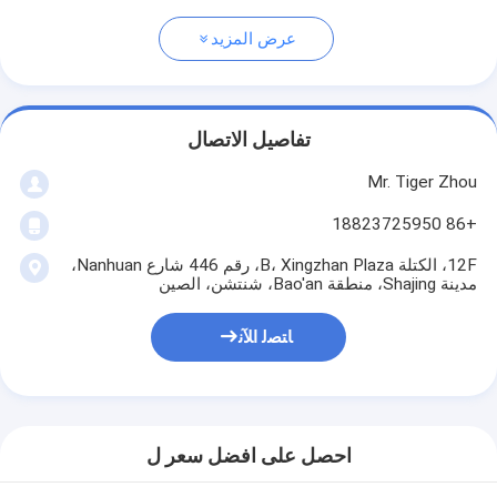
عرض المزيد
تفاصيل الاتصال
Mr. Tiger Zhou
+86 18823725950
12F، الكتلة B، Xingzhan Plaza، رقم 446 شارع Nanhuan،
مدينة Shajing، منطقة Bao'an، شنتشن، الصين
ﺎﺘﺼﻟ ﺍﻶﻧ
احصل على افضل سعر ل