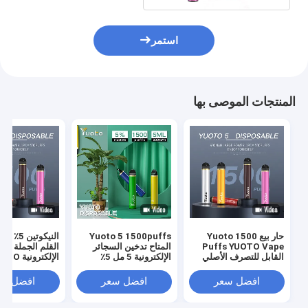
استمر
المنتجات الموصى بها
حار بيع Yuoto 1500
Yuoto 5 1500puffs
Puffs YUOTO Vape
المتاح تدخين السجائر
القلم الجملة الس
القابل للتصرف الأصلي
الإلكترونية 5 مل 5٪
الإلكترونية
القرون التسليم السريع
نيكوتين سائل 900 مللي
1500 ن
أمبير
البيع في الشرق 
افضل سعر
افضل سعر
افضل سع
2٪ 5٪ جديد