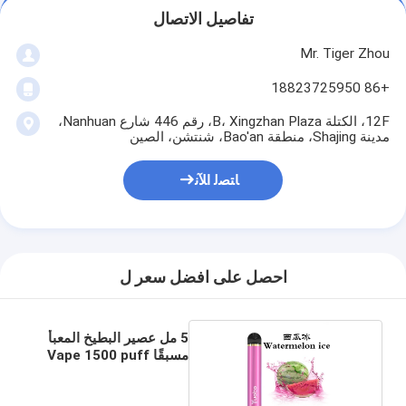
تفاصيل الاتصال
Mr. Tiger Zhou
+86 18823725950
12F، الكتلة B، Xingzhan Plaza، رقم 446 شارع Nanhuan،
مدينة Shajing، منطقة Bao'an، شنتشن، الصين
ﺎﺘﺼﻟ ﺍﻶﻧ
احصل على افضل سعر ل
5 مل عصير البطيخ المعبأ
مسبقًا Vape 1500 puff