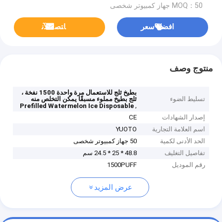
MOQ：50 جهاز كمبيوتر شخصى
افضل سعر
ﺎﺘﺼﻟ ﺍﻶﻧ
منتوج وصف
بطيخ ثلج للاستعمال مرة واحدة 1500 نفخة ،
تسليط الضوء
ثلج بطيخ مملوء مسبقًا يمكن التخلص منه
,
Prefilled Watermelon Ice Disposable
إصدار الشهادات
CE
اسم العلامة التجارية
YUOTO
الحد الأدنى لكمية
50 جهاز كمبيوتر شخصى
تفاصيل التغليف
48.8 * 25 * 24.5 سم
رقم الموديل
1500PUFF
عرض المزيد