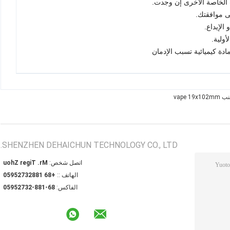
مادة كيميائية تسبب الإدمان
vape 19x
SHENZHEN DEHAICHUN TECHNOLOGY CO., LTD.
اتصل شخص:
Mr. Tiger Zhou
الهاتف ::
+86 18823725950
الفاكس:
86-188-23725950