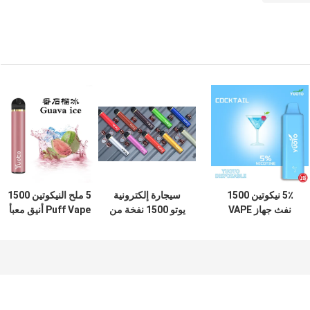
5٪ نيكوتين 1500
سيجارة إلكترونية
5 ملح النيكوتين 1500
نفث جهاز VAPE
يوتو 1500 نفخة من
Puff Vape أنيق معبأ
القابل للتصرف مع
أجل إسترخاء
مسبقًا بجسم نحيف
بطارية 800 مللي
الحفلات
أمبير