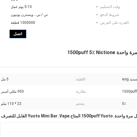
وقت التسليم:
5-10 يوم عمل
شروط الدفع:
تي / تي ، ويسترن يونيون
القدرة على العرض:
1000000 قطعة
اتصل
بد ecig
الاهلية:
5 مل
1500puff
بطارية:
950 مللي أمبير
5٪
بحجم:
22 * 110 ملم
1500puff Yuoto المتاح Vape
Yuoto Mini Bar القابل للتصرف
,
,