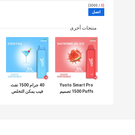
/ 3000)
0
(
منتجات أخرى
Yuoto Smart Pro
40 جرام 1500 نفث
1500 Puffs تصميم
فيب يمكن التخلص
مريح للاستخدام مرة
منها ، 15 نكهة 5 مل
واحدة
قلم فيب للاستعمال
مرة واحدة