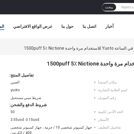
يبحث
أخبار
اتصل بنا
حول بنا
عرض الواقع الافتراضي
الم
تفاصيل المنتج:
مكان المنشأ:
الصين
اسم العلامة التجارية:
yuoto
رقم الموديل:
شريط ميني مستحيل
شروط الدفع والشحن:
الحد الأدنى لكمية:
50
الأسعار:
3.55usd -3.15usd
تفاصيل التغليف:
جهاز كمبيوتر شخصى 10 / حزمة ، جهاز كمبيوتر شخصى
400 / الكرتون