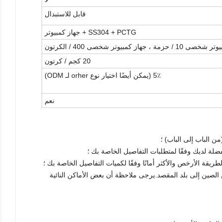
قابل للاستبدال
SS304 + PCTG + جهاز كمبيوتر
حزمة ، جهاز كمبيوتر شخصى 400 / الكرتون
20 كجم / كرتون
5٪ (يمكن أيضًا اختيار نوع orher لـ ODM)
نعم
 ، سيستغرق الأمر حوالي 3-7 أيام من الصين إلى بلد المقصد.يرجى ملاحظة أن بعض الأماكن النائية