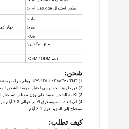
يمكن استبدال Catridge أم لا:
مادة:
طرد:
جهاز كمبيوتر شخصى 10 / 
وزن:
ملح النيكوتين:
دعم OEM / ODM:
شحن:
1) UPS / DHL / FedEx / TNT وهلم جرا صريحة (من الباب إلى الباب) ؛
2) عن طريق الجو.يرجى اختيار طريقة الشحن المفضلة لديك وفقًا لمتطلبات التفاصيل الخاصة بك ؛
3) تكلفة الشحن تعتمد على وزن مختلف ؛سنختار الطريقة الأرخص والأكثر أمانًا وفقًا لكميات التفاصيل الخاصة بك ؛
4) في العادة
ستحتاج إلى المزيد حول 1-3 أيام
كيف تطلب: