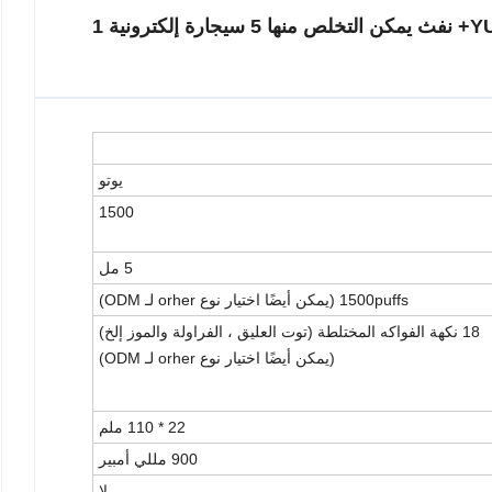
YUOTO wholesale Factory 5ml 1500+ نفث يمكن التخلص منها 5 سيجارة إلكترونية 1
يوتو
1500
5 مل
1500puffs (يمكن أيضًا اختيار نوع orher لـ ODM)
18 نكهة الفواكه المختلطة (توت العليق ، الفراولة والموز إلخ)
(يمكن أيضًا اختيار نوع orher لـ ODM)
22 * 110 ملم
900 مللي أمبير
لا