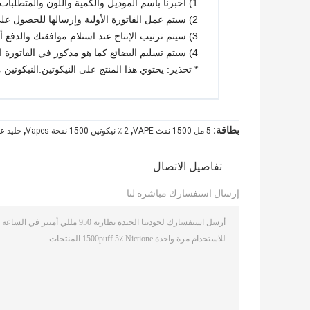
1) أخبرنا باسم الموديل والكمية واللون والمتطلبات الخاصة الأخرى إن وجدت.
2) سيتم عمل الفاتورة الأولية وإرسالها للحصول على موافقتك.
3) سيتم ترتيب الإنتاج عند استلام موافقتك والدفع أو الإيداع.
4) سيتم تسليم البضائع كما هو مذكور في الفاتورة الأولية.
* تحذير: يحتوي هذا المنتج على النيكوتين.النيكوتين 
,
,
بطاقة:
5 مل 1500 نفث VAPE
2 ٪ نيكوتين 1500 نفخة Vapes
جليد عنب 102mm
تفاصيل الاتصال
إرسال استفسارك مباشرة لنا