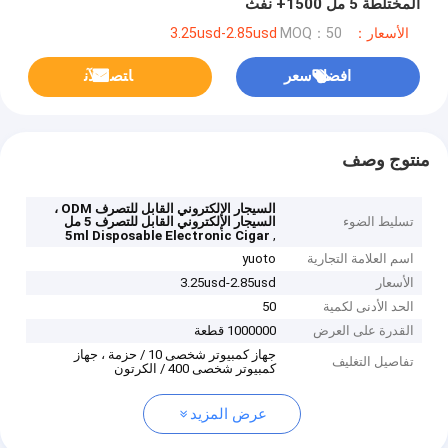
المختلطة 5 مل 1500+ نفث
الأسعار：3.25usd-2.85usd
MOQ：50
افضل سعر
ﺎﺘﺼﻟ ﺍﻶﻧ
منتوج وصف
السيجار الإلكتروني القابل للتصرف ODM ،
تسليط الضوء
السيجار الإلكتروني القابل للتصرف 5 مل
,
5ml Disposable Electronic Cigar
اسم العلامة التجارية
yuoto
الأسعار
3.25usd-2.85usd
الحد الأدنى لكمية
50
القدرة على العرض
1000000 قطعة
جهاز كمبيوتر شخصى 10 / حزمة ، جهاز
تفاصيل التغليف
كمبيوتر شخصى 400 / الكرتون
عرض المزيد