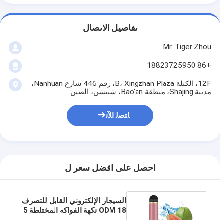
تفاصيل الاتصال
Mr. Tiger Zhou
+86 18823725950
12F، الكتلة B، Xingzhan Plaza، رقم 446 شارع Nanhuan،
مدينة Shajing، منطقة Bao'an، شنتشن، الصين
ﺎﺘﺼﻟ ﺍﻶﻧ
احصل على افضل سعر ل
السيجار الإلكتروني القابل للتصرف
ODM 18 نكهة الفواكه المختلطة 5
مل 1500+ نفث