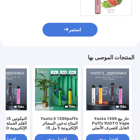
استمر
المنتجات الموصى بها
حار بيع Yuoto 1500
Yuoto 5 1500puffs
Puffs YUOTO Vape
المتاح تدخين السجائر
القلم الجملة الس
القابل للتصرف الأصلي
الإلكترونية 5 مل 5٪
الإلكترونية
القرون التسليم السريع
نيكوتين سائل 900 مللي
1500 ن
أمبير
البيع في الشرق 
افضل سعر
افضل سعر
افضل سع