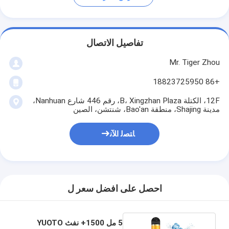
تفاصيل الاتصال
Mr. Tiger Zhou
+86 18823725950
12F، الكتلة B، Xingzhan Plaza، رقم 446 شارع Nanhuan،
مدينة Shajing، منطقة Bao'an، شنتشن، الصين
ﺎﺘﺼﻟ ﺍﻶﻧ
احصل على افضل سعر ل
5 مل 1500+ نفث YUOTO