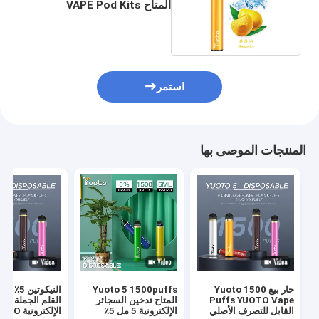
المتاح VAPE Pod Kits
950mah Battery
استمر
المنتجات الموصى بها
حار بيع Yuoto 1500
Yuoto 5 1500puffs
Puffs YUOTO Vape
المتاح تدخين السجائر
القلم الجملة الس
القابل للتصرف الأصلي
الإلكترونية 5 مل 5٪
الإلكترونية