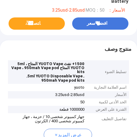
Battery
الأسعار：3.25usd-2.85usd
MOQ：50
افضل سعر
ﺎﺘﺼﻟ ﺍﻶﻧ
منتوج وصف
1500+ نفث YUOTO Vape المتاح ، 5ml
YUOTO المتاح Vape ، 950mah Vape pod
تسليط الضوء
kits
,
,
5ml YUOTO Disposable Vape
950mah Vape pod kits
اسم العلامة التجارية
yuoto
الأسعار
3.25usd-2.85usd
الحد الأدنى لكمية
50
القدرة على العرض
1000000 قطعة
جهاز كمبيوتر شخصى 10 / حزمة ، جهاز
تفاصيل التغليف
كمبيوتر شخصى 400 / الكرتون
عرض المزيد