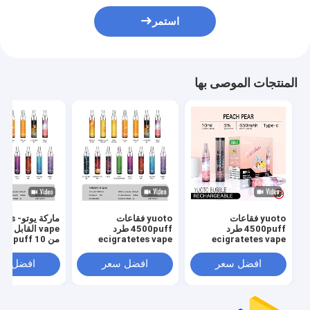
استمر
المنتجات الموصى بها
yuoto فقاعات
yuoto فقاعات
ماركة يوت
4500puff طرد
4500puff طرد
vape القابل ل
ecigratetes vape
ecigratetes vape
سائل شبكي لفا
غير قابل للفصل 
افضل سعر
افضل سعر
افضل سع
21 عامًا