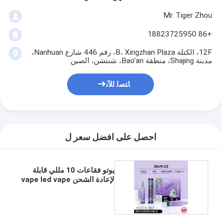
Mr. Tiger Zhou
+86 18823725950
12F، الكتلة B، Xingzhan Plaza، رقم 446 شارع Nanhuan،
مدينة Shajing، منطقة Bao'an، شنتشن، الصين
ﺎﺘﺼﻟ ﺍﻶﻧ
احصل على افضل سعر ل
يوتو فقاعات 10 مللي قابلة
لإعادة الشحن vape led vape
smok