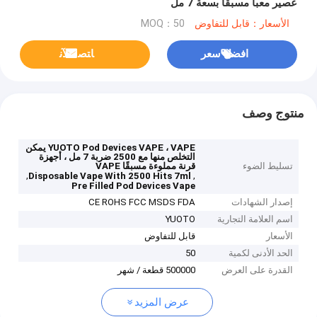
عصير معبأ مسبقًا بسعة 7 مل
الأسعار：قابل للتفاوض
MOQ：50
افضل سعر
ﺎﺘﺼﻟ ﺍﻶﻧ
منتوج وصف
YUOTO Pod Devices VAPE ، VAPE يمكن
التخلص منها مع 2500 ضربة 7 مل ، أجهزة
تسليط الضوء
قرنة مملوءة مسبقًا VAPE
,
,
Disposable Vape With 2500 Hits 7ml
Pre Filled Pod Devices Vape
إصدار الشهادات
CE ROHS FCC MSDS FDA
اسم العلامة التجارية
YUOTO
الأسعار
قابل للتفاوض
الحد الأدنى لكمية
50
القدرة على العرض
500000 قطعة / شهر
عرض المزيد