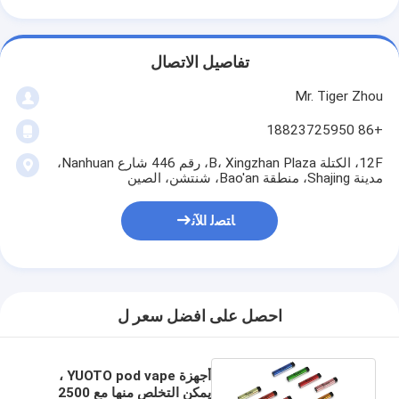
تفاصيل الاتصال
Mr. Tiger Zhou
+86 18823725950
12F، الكتلة B، Xingzhan Plaza، رقم 446 شارع Nanhuan،
مدينة Shajing، منطقة Bao'an، شنتشن، الصين
ﺎﺘﺼﻟ ﺍﻶﻧ
احصل على افضل سعر ل
أجهزة YUOTO pod vape ،
يمكن التخلص منها مع 2500