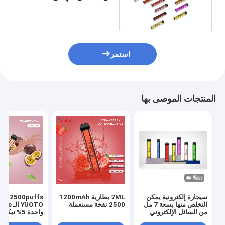
هيتس عصير معبأ مسبقًا بسعة
7 مل
استمر
المنتجات الموصى بها
سيجارة إلكترونية يمكن
7ML بطارية 1200mAh
XL 2500puffs
التخلص منها بسعة 7 مل
2500 نفخة مستعملة
من السائل الإلكتروني
واحدة 5% نيك
وبطارية 1200 مللي أمبير
نكهة الفاكهة