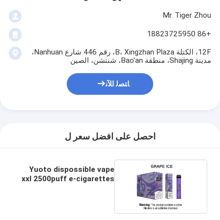
Mr. Tiger Zhou
+86 18823725950
12F، الكتلة B، Xingzhan Plaza، رقم 446 شارع Nanhuan،
مدينة Shajing، منطقة Bao'an، شنتشن، الصين
ﺎﺘﺼﻟ ﺍﻶﻧ
احصل على افضل سعر ل
Yuoto dispossible vape
xxl 2500puff e-cigarettes
المتاح