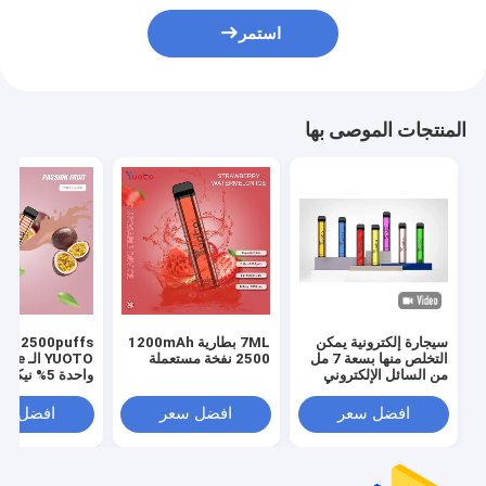
استمر
المنتجات الموصى بها
سيجارة إلكترونية يمكن
7ML بطارية 1200mAh
XL 2500puffs
التخلص منها بسعة 7 مل
2500 نفخة مستعملة
من السائل الإلكتروني
واحدة 5% نيك
وبطارية 1200 مللي أمبير
نكهة الفاكهة
افضل سعر
افضل سعر
افضل سع