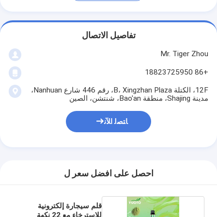
تفاصيل الاتصال
Mr. Tiger Zhou
+86 18823725950
12F، الكتلة B، Xingzhan Plaza، رقم 446 شارع Nanhuan،
مدينة Shajing، منطقة Bao'an، شنتشن، الصين
ﺎﺘﺼﻟ ﺍﻶﻧ
احصل على افضل سعر ل
قلم سيجارة إلكترونية
للاسترخاء مع 22 نكهة