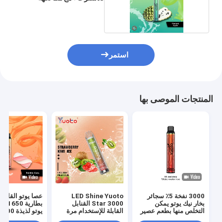
مختلطة
استمر
المنتجات الموصى بها
3000 نفخة 5٪ سجائر
LED Shine Yuoto
عصا يوتو القابلة
بخار نيك يوتو يمكن
Star 3000 القنابل
بطارية
التخلص منها بطعم عصير
القابلة للإستخدام مرة
البطيخ
واحدة
سائل إلكتروني 8.0 مل