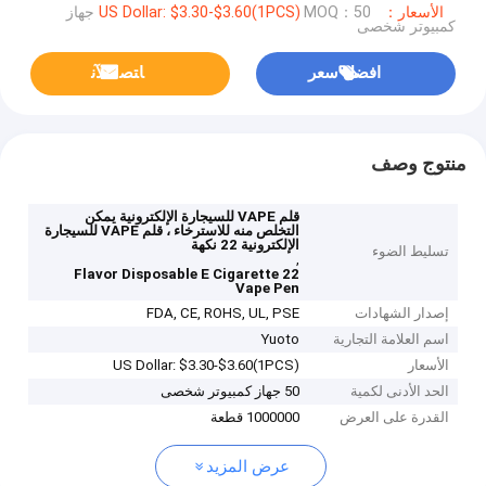
الأسعار：US Dollar: $3.30-$3.60(1PCS)
MOQ：50 جهاز
كمبيوتر شخصى
افضل سعر
ﺎﺘﺼﻟ ﺍﻶﻧ
منتوج وصف
قلم VAPE للسيجارة الإلكترونية يمكن
التخلص منه للاسترخاء ، قلم VAPE للسيجارة
الإلكترونية 22 نكهة
تسليط الضوء
,
22 Flavor Disposable E Cigarette
Vape Pen
إصدار الشهادات
FDA, CE, ROHS, UL, PSE
اسم العلامة التجارية
Yuoto
الأسعار
US Dollar: $3.30-$3.60(1PCS)
الحد الأدنى لكمية
50 جهاز كمبيوتر شخصى
القدرة على العرض
1000000 قطعة
عرض المزيد