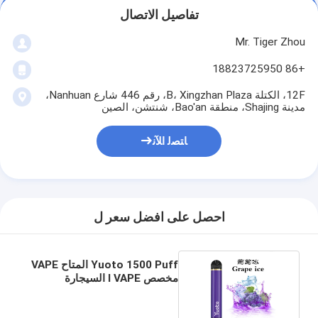
تفاصيل الاتصال
Mr. Tiger Zhou
+86 18823725950
12F، الكتلة B، Xingzhan Plaza، رقم 446 شارع Nanhuan،
مدينة Shajing، منطقة Bao'an، شنتشن، الصين
ﺎﺘﺼﻟ ﺍﻶﻧ
احصل على افضل سعر ل
Yuoto 1500 Puff المتاح VAPE
مخصص I VAPE السيجارة
الإلكترونية السائل E