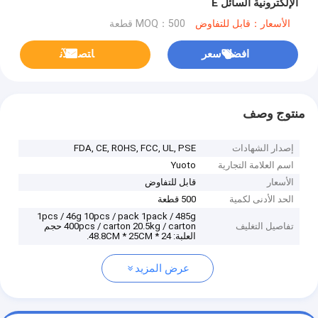
الإلكترونية السائل E
الأسعار：قابل للتفاوض
MOQ：500 قطعة
افضل سعر
ﺎﺘﺼﻟ ﺍﻶﻧ
منتوج وصف
إصدار الشهادات
FDA, CE, ROHS, FCC, UL, PSE
اسم العلامة التجارية
Yuoto
الأسعار
قابل للتفاوض
الحد الأدنى لكمية
500 قطعة
1pcs / 46g 10pcs / pack 1pack / 485g
تفاصيل التغليف
400pcs / carton 20.5kg / carton حجم
العلبة: 48.8CM * 25CM * 24.
عرض المزيد