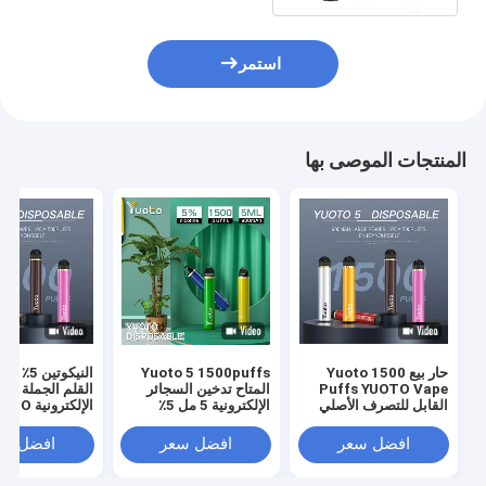
استمر
المنتجات الموصى بها
حار بيع Yuoto 1500
Yuoto 5 1500puffs
Puffs YUOTO Vape
المتاح تدخين السجائر
القلم الجملة الس
القابل للتصرف الأصلي
الإلكترونية 5 مل 5٪
الإلكترونية
القرون التسليم السريع
نيكوتين سائل 900 مللي
1500 ن
أمبير
البيع في الشرق 
افضل سعر
افضل سعر
افضل سع
2٪ 5٪ جديد