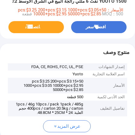
YUOTO 1500 نفث 6 مللي رائجة البيع في الشرق الأوسط 2٪
5٪ جديد
الأسعار：50+pcs:$3.25 200+pcs:$3.15 1000+pcs:$3.05
MOQ：500 قطعة
10000+pcs:$2.95 50000+pcs:$2.85
افضل سعر
ﺎﺘﺼﻟ ﺍﻶﻧ
منتوج وصف
إصدار الشهادات
FDA, CE, ROHS, FCC, UL, PSE
اسم العلامة التجارية
Yuoto
50+pcs:$3.25 200+pcs:$3.15
الأسعار
1000+pcs:$3.05 10000+pcs:$2.95
50000+pcs:$2.85
الحد الأدنى لكمية
500 قطعة
1pcs / 46g 10pcs / pack 1pack / 485g
تفاصيل التغليف
400pcs / carton 20.5kg / carton حجم
العلبة: 48.8CM * 25CM * 24.
عرض المزيد