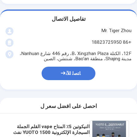
تفاصيل الاتصال
Mr. Tiger Zhou
+86 18823725950
12F، الكتلة B، Xingzhan Plaza، رقم 446 شارع Nanhuan،
مدينة Shajing، منطقة Bao'an، شنتشن، الصين
ﺎﺘﺼﻟ ﺍﻶﻧ
احصل على افضل سعر ل
النيكوتين 5٪ المتاح vape القلم الجملة
السيجارة الإلكترونية YUOTO 1500 نفث