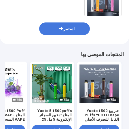
6 مللي رائجة البيع في الشرق الأوسط
2٪ 5٪ جديد
استمر
المنتجات الموصى بها
حار بيع Yuoto 1500
Yuoto 5 1500puffs
oto 1500 Puff
Puffs YUOTO Vape
المتاح تدخين السجائر
القابل للتصرف الأصلي
الإلكترونية 5 مل 5٪
VAPE السيجارة
القرون التسليم السريع
نيكوتين سائل 900 مللي
الإلكترونية السائل
أمبير