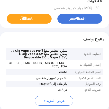
3.5 فولت
MOQ：50 جهاز كمبيوتر شخصى
افضل سعر
ﺎﺘﺼﻟ ﺍﻶﻧ
منتوج وصف
يمكن التخلص منها E Cig Vape 800 Puff ،
تسليط الضوء
يمكن التخلص منها E Cig Vape 3.5V
,
Disposable E Cig Vape 3.5V
CE 、CF、EMC、ROHS、MSDS、EMC、
إصدار الشهادات
FCC、FDA
اسم العلامة التجارية
Yuoto
الحد الأدنى لكمية
50 جهاز كمبيوتر شخصى
رقم الموديل
بالإضافة إلى 800puff
شروط الدفع
تي / ت
عرض المزيد