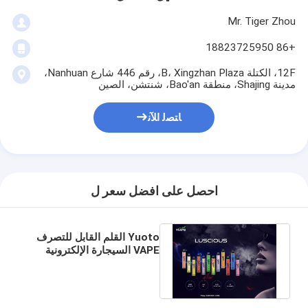
Mr. Tiger Zhou
+86 18823725950
12F، الكتلة B، Xingzhan Plaza، رقم 446 شارع Nanhuan،
مدينة Shajing، منطقة Bao'an، شنتشن، الصين
ﺎﺘﺼﻟ ﺍﻶﻧ
احصل على افضل سعر ل
Yuoto القلم القابل للتصرف
VAPE السيجارة الإلكترونية
3000 نفخة مملوءة مسبقًا 8
مللي