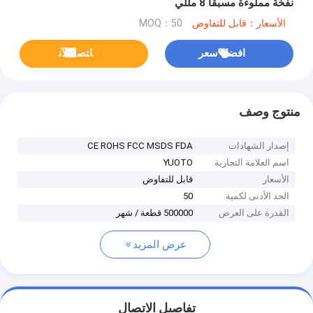
نفخة مملوءة مسبقًا 8 مللي
الأسعار：قابل للتفاوض
MOQ：50
افضل سعر
ﺎﺘﺼﻟ ﺍﻶﻧ
منتوج وصف
إصدار الشهادات
CE ROHS FCC MSDS FDA
اسم العلامة التجارية
YUOTO
الأسعار
قابل للتفاوض
الحد الأدنى لكمية
50
القدرة على العرض
500000 قطعة / شهر
عرض المزيد
تفاصيل الاتصال