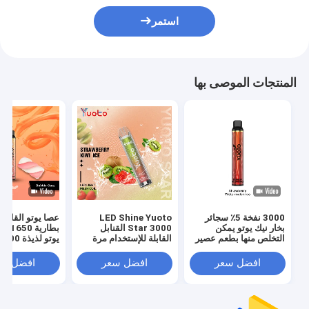
استمر
المنتجات الموصى بها
3000 نفخة 5٪ سجائر
LED Shine Yuoto
عصا يوتو القابلة
بخار نيك يوتو يمكن
Star 3000 القنابل
بطارية
التخلص منها بطعم عصير
القابلة للإستخدام مرة
البطيخ
واحدة
سائل إلكتروني 8.0 مل
افضل سعر
افضل سعر
افضل سع