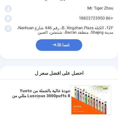
Mr. Tiger Zhou
+86 18823725950
12F، الكتلة B، Xingzhan Plaza، رقم 446 شارع Nanhuan،
مدينة Shajing، منطقة Bao'an، شنتشن، الصين
ﺎﺘﺼﻟ ﺍﻶﻧ
احصل على افضل سعر ل
جودة عالية بالجملة من Yuoto
Luscious 3000puffs 8 مللي من
بطارية 1350 مللي أمبير في الساعة
من السائل الإلكتروني