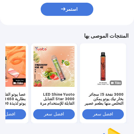
استمر
المنتجات الموصى بها
3000 نفخة 5٪ سجائر
LED Shine Yuoto
عصا يوتو القابلة
بخار نيك يوتو يمكن
Star 3000 القنابل
بطارية
التخلص منها بطعم عصير
القابلة للإستخدام مرة
البطيخ
واحدة
سائل إلكتروني 8.0 مل
افضل سعر
افضل سعر
افضل سع