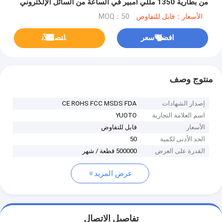
من بطارية 1350 مللي أمبير في الساعة من السائل الإلكتروني
الأسعار：قابل للتفاوض
MOQ：50
افضل سعر
ﺎﺘﺼﻟ ﺍﻶﻧ
منتوج وصف
إصدار الشهادات
CE ROHS FCC MSDS FDA
اسم العلامة التجارية
YUOTO
الأسعار
قابل للتفاوض
الحد الأدنى لكمية
50
القدرة على العرض
500000 قطعة / شهر
عرض المزيد
تفاصيل الاتصال