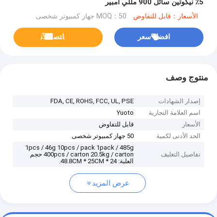
5٪ نيكوتين سائل 900 مللي أمبير
الأسعار：قابل للتفاوض
MOQ：50 جهاز كمبيوتر شخصى
افضل سعر
ﺎﺘﺼﻟ ﺍﻶﻧ
منتوج وصف
إصدار الشهادات
FDA, CE, ROHS, FCC, UL, PSE
اسم العلامة التجارية
Yuoto
الأسعار
قابل للتفاوض
الحد الأدنى لكمية
50 جهاز كمبيوتر شخصى
1pcs / 46g 10pcs / pack 1pack / 485g
تفاصيل التغليف
400pcs / carton 20.5kg / carton حجم
العلبة: 48.8CM * 25CM * 24.
عرض المزيد