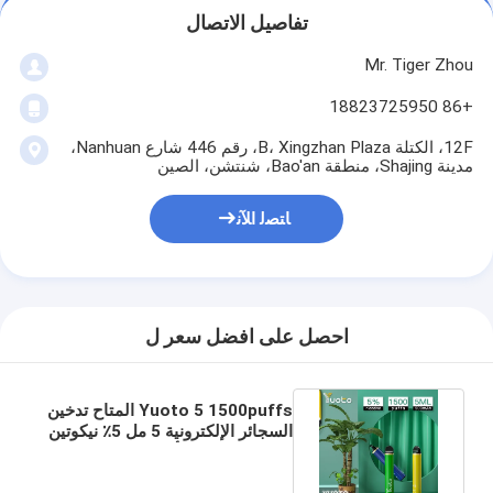
تفاصيل الاتصال
Mr. Tiger Zhou
+86 18823725950
12F، الكتلة B، Xingzhan Plaza، رقم 446 شارع Nanhuan،
مدينة Shajing، منطقة Bao'an، شنتشن، الصين
ﺎﺘﺼﻟ ﺍﻶﻧ
احصل على افضل سعر ل
Yuoto 5 1500puffs المتاح تدخين
السجائر الإلكترونية 5 مل 5٪ نيكوتين
سائل 900 مللي أمبير