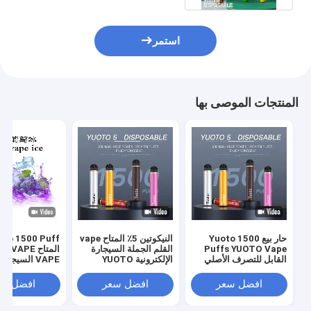
استمر
المنتجات الموصى بها
حار بيع Yuoto 1500
النيكوتين 5٪ المتاح vape
oto 1500 Puff
Puffs YUOTO Vape
القلم الجملة السيجارة
القابل للتصرف الأصلي
الإلكترونية YUOTO
VAPE السيجارة
القرون التسليم السريع
1500 نفث 6 مللي رائجة
الإلكترونية السائل
البيع في الشرق الأوسط
افضل سعر
افضل سعر
افضل سع
2٪ 5٪ جديد