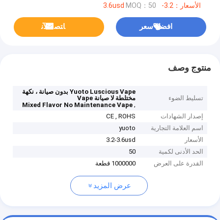
الأسعار：3.2-3.6usd
MOQ：50
افضل سعر
ﺎﺘﺼﻟ ﺍﻶﻧ
منتوج وصف
Yuoto Luscious Vape بدون صيانة ، نكهة
تسليط الضوء
مختلطة لا صيانة Vape
,
Mixed Flavor No Maintenance Vape
إصدار الشهادات
CE , ROHS
اسم العلامة التجارية
yuoto
الأسعار
3.2-3.6usd
الحد الأدنى لكمية
50
القدرة على العرض
1000000 قطعة
عرض المزيد