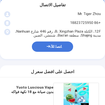
تفاصيل الاتصال
Mr. Tiger Zhou
+86 18823725950
12F، الكتلة B، Xingzhan Plaza، رقم 446 شارع Nanhuan،
مدينة Shajing، منطقة Bao'an، شنتشن، الصين
ﺎﺘﺼﻟ ﺍﻶﻧ
احصل على افضل سعر ل
Yuoto Luscious Vape
بدون صيانة مع 18 نكهة فواكه
مشكلة