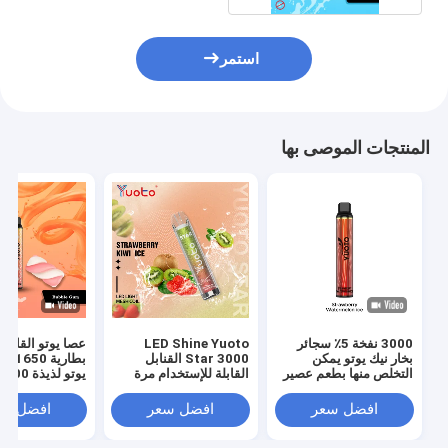
استمر
المنتجات الموصى بها
3000 نفخة 5٪ سجائر
LED Shine Yuoto
عصا يوتو القابلة
بخار نيك يوتو يمكن
Star 3000 القنابل
بطارية
التخلص منها بطعم عصير
القابلة للإستخدام مرة
البطيخ
واحدة
سائل إلكتروني 8.0 مل
افضل سعر
افضل سعر
افضل سع