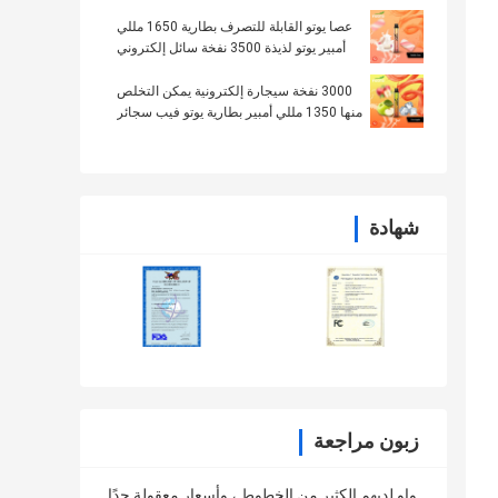
عصا يوتو القابلة للتصرف بطارية 1650 مللي
أمبير يوتو لذيذة 3500 نفخة سائل إلكتروني
8.0 مل
3000 نفخة سيجارة إلكترونية يمكن التخلص
منها 1350 مللي أمبير بطارية يوتو فيب سجائر
إلكترونية تفاحتين
شهادة
زبون مراجعة
واو لديهم الكثير من الخطوط ، وأسعار معقولة جدًا