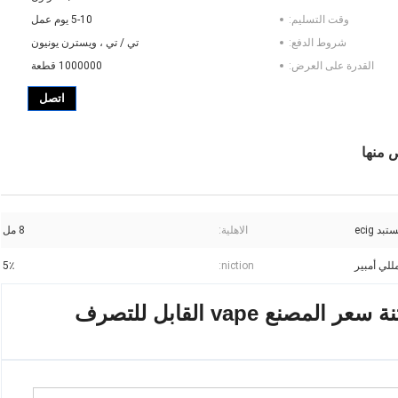
وقت التسليم:
5-10 يوم عمل
شروط الدفع:
تي / تي ، ويسترن يونيون
القدرة على العرض:
1000000 قطعة
اتصل
بد ecig
الاهلية:
8 مل
5٪
niction: