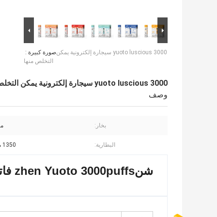
yuoto luscious 3000 سيجارة إلكترونية يمكن
صورة كبيرة :
التخلص منها
yuoto luscious 3000 سيجارة إلكترونية يمكن التخلص منها
وصف
بخار:
مست
البطارية:
1350 مللي أمبير
شن
zhen Yuoto 3000puffs فاتنة سعر المصنع vape القابل للتصرف