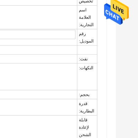
تخصيص
اسم
العلامة
التجارية:
رقم
الموديل:
نفث:
النكهات:
بحجم:
قدرة
البطارية:
قابلة
لإعادة
الشحن