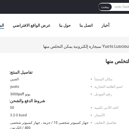
يبحث
أخبار
اتصل بنا
حول بنا
عرض الواقع الافتراضي
الم
Yu سيجارة إلكترونية يمكن التخلص منها
تفاصيل المنتج:
مكان المنشأ:
الصين
اسم العلامة التجارية:
yuoto
رقم الموديل:
يوتو 3000puff
شروط الدفع والشحن:
الحد الأدنى لكمية:
50
الأسعار:
3.2-3.6usd
تفاصيل التغليف:
جهاز كمبيوتر شخصى 10 / حزمة ، جهاز كمبيوتر شخصى
400 / الكرتون