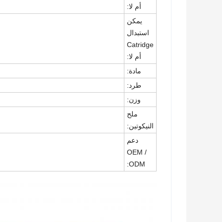
أم لا:
يمكن
استبدال
Catridge
أم لا:
مادة:
طرد:
وزن:
ملح
النيكوتين:
دعم
OEM /
ODM: