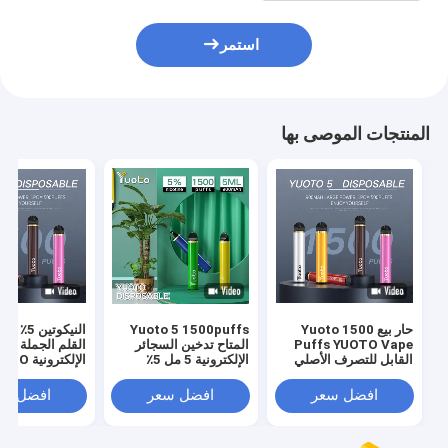
استمر
المنتجات الموصى بها
حار بيع Yuoto 1500
Yuoto 5 1500puffs
Puffs YUOTO Vape
المتاح تدخين السجائر
القلم الجملة الس
القابل للتصرف الأصلي
الإلكترونية 5 مل 5٪
الإلكترونية
القرون التسليم السريع
نيكوتين سائل 900 مللي
1500 ن
أمبير
البيع في الشرق 
افضل سعر
افضل سعر
افضل سع
2٪ 5٪ جديد