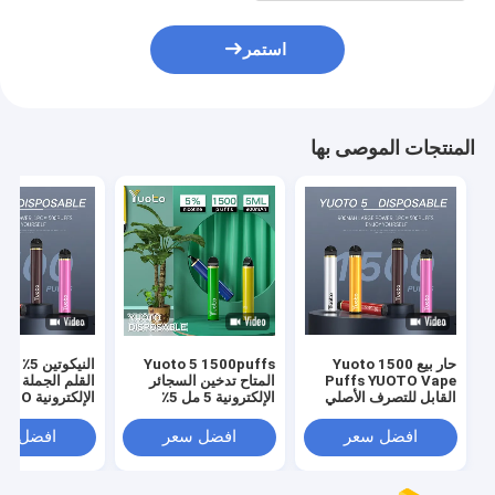
استمر
المنتجات الموصى بها
حار بيع Yuoto 1500
Yuoto 5 1500puffs
Puffs YUOTO Vape
المتاح تدخين السجائر
القلم الجملة الس
القابل للتصرف الأصلي
الإلكترونية 5 مل 5٪
الإلكترونية
القرون التسليم السريع
نيكوتين سائل 900 مللي
1500 ن
أمبير
البيع في الشرق 
افضل سعر
افضل سعر
افضل سع
2٪ 5٪ جديد