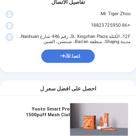
تفاصيل الاتصال
Mr. Tiger Zhou
+86 18823725950
12F، الكتلة B، Xingzhan Plaza، رقم 446 شارع Nanhuan،
مدينة Shajing، منطقة Bao'an، شنتشن، الصين
ﺎﺘﺼﻟ ﺍﻶﻧ
احصل على افضل سعر ل
Yuoto Smart Pro
1500puff Mesh Ciol
السجائر الإلكترونية التي
تستخدم لمرة واحدة