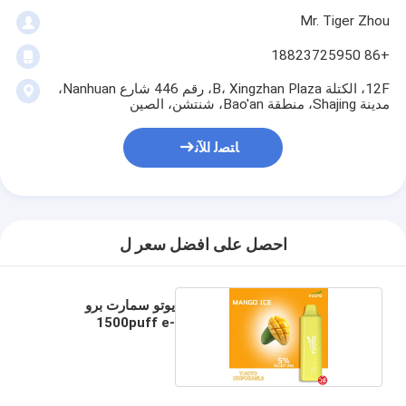
Mr. Tiger Zhou
+86 18823725950
12F، الكتلة B، Xingzhan Plaza، رقم 446 شارع Nanhuan،
مدينة Shajing، منطقة Bao'an، شنتشن، الصين
ﺎﺘﺼﻟ ﺍﻶﻧ
احصل على افضل سعر ل
يوتو سمارت برو
1500puff e-
cigarettes