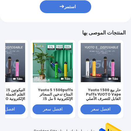
استمر
المنتجات الموصى بها
حار بيع Yuoto 1500
Yuoto 5 1500puffs
Puffs YUOTO Vape
المتاح تدخين السجائر
القلم الجملة الس
القابل للتصرف الأصلي
الإلكترونية 5 مل 5٪
الإلكترونية
القرون التسليم السريع
نيكوتين سائل 900 مللي
1500 ن
أمبير
البيع في الشرق 
افضل سعر
افضل سعر
افضل سع
2٪ 5٪ جديد