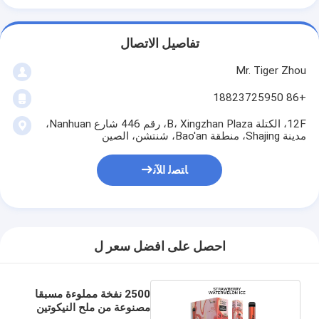
تفاصيل الاتصال
Mr. Tiger Zhou
+86 18823725950
12F، الكتلة B، Xingzhan Plaza، رقم 446 شارع Nanhuan،
مدينة Shajing، منطقة Bao'an، شنتشن، الصين
ﺎﺘﺼﻟ ﺍﻶﻧ
احصل على افضل سعر ل
2500 نفخة مملوءة مسبقا
مصنوعة من ملح النيكوتين