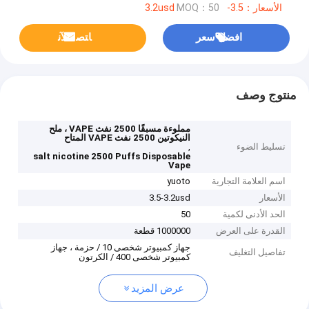
الأسعار：3.5-3.2usd
MOQ：50
افضل سعر
ﺎﺘﺼﻟ ﺍﻶﻧ
منتوج وصف
مملوءة مسبقًا 2500 نفث VAPE ، ملح
النيكوتين 2500 نفث VAPE المتاح
تسليط الضوء
,
salt nicotine 2500 Puffs Disposable
Vape
اسم العلامة التجارية
yuoto
الأسعار
3.5-3.2usd
الحد الأدنى لكمية
50
القدرة على العرض
1000000 قطعة
جهاز كمبيوتر شخصى 10 / حزمة ، جهاز
تفاصيل التغليف
كمبيوتر شخصى 400 / الكرتون
عرض المزيد