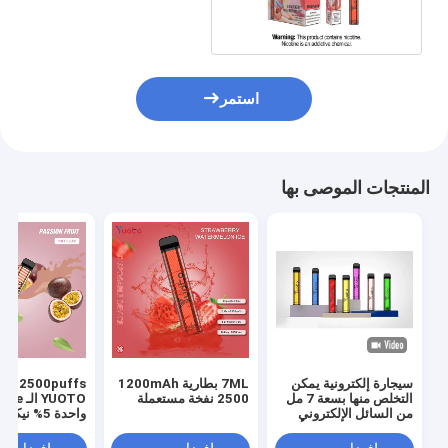
استمر
المنتجات الموصى بها
سيجارة إلكترونية يمكن
7ML بطارية 1200mAh
XL 2500puffs
التخلص منها بسعة 7 مل
2500 نفخة مستعملة
من السائل الإلكتروني
واحدة 5% نيك
وبطارية 1200 مللي أمبير
نكهة الفاكهة