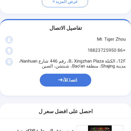
عرض المزيد
تفاصيل الاتصال
Mr. Tiger Zhou
+86 18823725950
12F، الكتلة B، Xingzhan Plaza، رقم 446 شارع Nanhuan،
مدينة Shajing، منطقة Bao'an، شنتشن، الصين
ﺎﺘﺼﻟ ﺍﻶﻧ
احصل على افضل سعر ل
يوتو سويتش السيجارة الإلكترونية