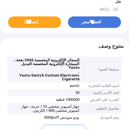
مل
MOQ：50
افضل سعر
ﺎﺘﺼﻟ ﺍﻶﻧ
منتوج وصف
السجائر الإلكترونية المخصصة 3000 نفخة ،
السيجارة الإلكترونية المخصصة التبديل
Yuoto
تسليط الضوء
,
Yuoto Switch Custom Electronic
Cigarette
اسم العلامة التجارية
yuoto
الحد الأدنى لكمية
50
القدرة على العرض
1000000 قطعة
جهاز كمبيوتر شخصى 10 / حزمة ، جهاز
تفاصيل التغليف
كمبيوتر شخصى 400 / الكرتون
رقم الموديل
يوتو سويتش 3000puff