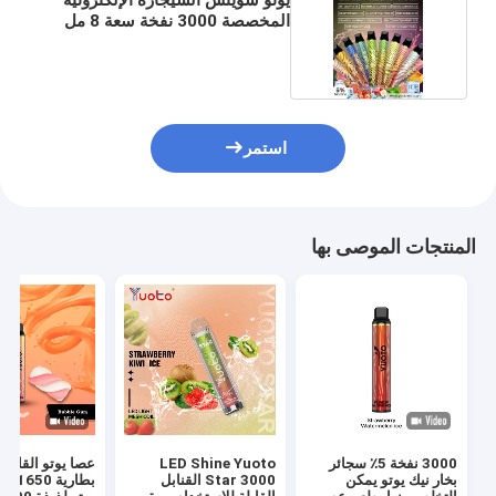
المخصصة 3000 نفخة سعة 8 مل
استمر
المنتجات الموصى بها
3000 نفخة 5٪ سجائر
LED Shine Yuoto
عصا يوتو القابلة
بخار نيك يوتو يمكن
Star 3000 القنابل
بطارية