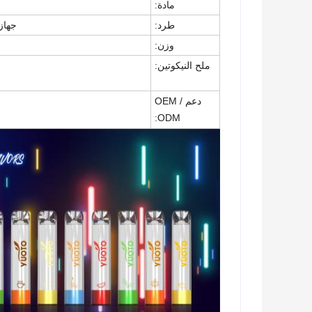
مادة:
طرد:
جهاز كمبيوتر
وزن:
ملح النيكوتين:
دعم OEM /
ODM: