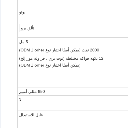
يوتو
تألق برو
5 مل
2000 نفث (يمكن أيضًا اختيار نوع orher لـ ODM)
12 نكهة فواكه مختلطة (توت بري ، فراولة موز إلخ)
(يمكن أيضًا اختيار نوع orher لـ ODM)
850 مللي أمبير
لا
قابل للاستبدال