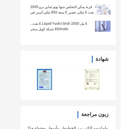
قرنة يمكن التخلص منها يوتو شاين برو 2000
نفث 5 مللي عصير E سعة 850 مللي أمبير في
الساعة
6 مل E Liquid Yuoto Srich 2000 نفث ،
850mAh شبكة كويل مبخر
شهادة
زبون مراجعة
واو لديهم الكثير من الخطوط ، وأسعار معقولة جدًا