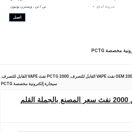
شروط الدفع:
تي / تي ، ويسترن يونيون
اتصل
OEM نفث VAPE القابل للتصرف
PCTG 2000 نفث VAPE القابل للتصرف
,
,
سيجارة إلكترونية مخصصة PCTG
تسليم سريع شنتشن Yuoto تألق 2000 نفث سعر المصنع بالجملة القلم