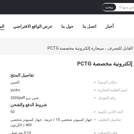
يبحث
أخبار
اتصل بنا
حول بنا
عرض الواقع الافتراضي
الم
تفاصيل المنتج:
مكان المنشأ:
الصين
اسم العلامة التجارية:
yuoto
رقم الموديل:
شين برو 2000puff
شروط الدفع والشحن:
الحد الأدنى لكمية:
50
تفاصيل التغليف:
جهاز كمبيوتر شخصى 10 / حزمة ، جهاز كمبيوتر شخصى
400 / الكرتون
وقت التسليم:
5-10 يوم عمل