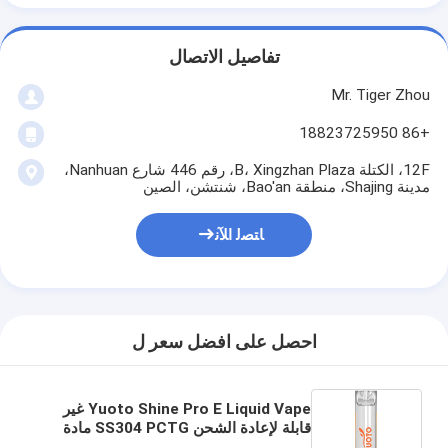
تفاصيل الاتصال
Mr. Tiger Zhou
+86 18823725950
12F، الكتلة B، Xingzhan Plaza، رقم 446 شارع Nanhuan،
مدينة Shajing، منطقة Bao'an، شنتشن، الصين
ﺎﺘﺼﻟ ﺍﻶﻧ
احصل على افضل سعر ل
Yuoto Shine Pro E Liquid Vape غير
قابلة لإعادة الشحن SS304 PCTG مادة
الكمبيوتر