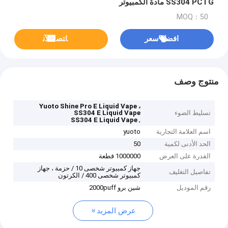
SS304 PCTG مادة الكمبيوتر
MOQ：50
افضل سعر
ﺎﺘﺼﻟ ﺍﻶﻧ
منتوج وصف
Yuoto Shine Pro E Liquid Vape ،
تسليط الضوء
SS304 E Liquid Vape
,
SS304 E Liquid Vape
اسم العلامة التجارية
yuoto
الحد الأدنى لكمية
50
القدرة على العرض
1000000 قطعة
جهاز كمبيوتر شخصى 10 / حزمة ، جهاز
تفاصيل التغليف
كمبيوتر شخصى 400 / الكرتون
رقم الموديل
شين برو 2000puff
عرض المزيد