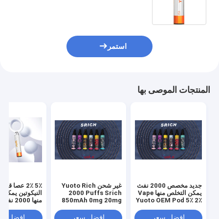
استمر
المنتجات الموصى بها
جديد مخصص 2000 نفث
غير شحن Yuoto Rich
يمكن التخلص منها Vape
2000 Puffs Srich
النيكوتين يمكن 
Yuoto OEM Pod 5٪ 2٪
850mAh 0mg 20mg
منها 2000 ن
Yuoto
50mg Nicotine
0٪ Nicotine
افضل سعر
افضل سعر
افضل سع