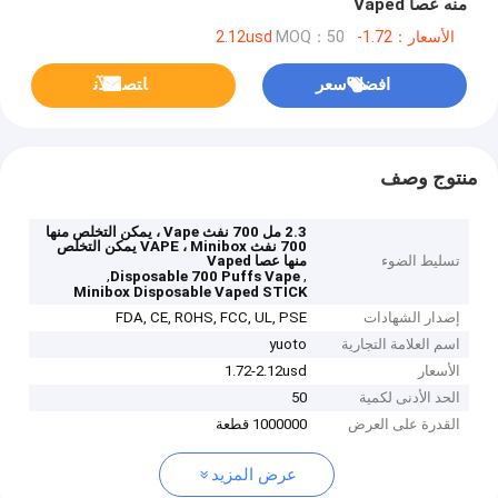
منه عصا Vaped
الأسعار：1.72-2.12usd
MOQ：50
افضل سعر
ﺎﺘﺼﻟ ﺍﻶﻧ
منتوج وصف
2.3 مل 700 نفث Vape ، يمكن التخلص منها
700 نفث VAPE ، Minibox يمكن التخلص
تسليط الضوء
منها عصا Vaped
,
,
Disposable 700 Puffs Vape
Minibox Disposable Vaped STICK
إصدار الشهادات
FDA, CE, ROHS, FCC, UL, PSE
اسم العلامة التجارية
yuoto
الأسعار
1.72-2.12usd
الحد الأدنى لكمية
50
القدرة على العرض
1000000 قطعة
عرض المزيد