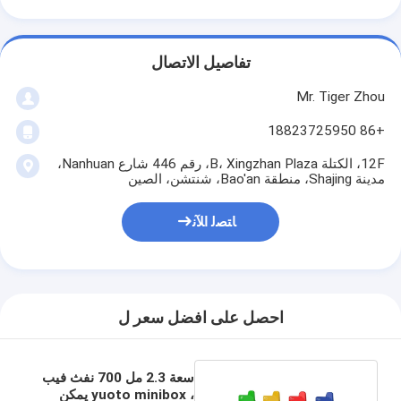
تفاصيل الاتصال
Mr. Tiger Zhou
+86 18823725950
12F، الكتلة B، Xingzhan Plaza، رقم 446 شارع Nanhuan،
مدينة Shajing، منطقة Bao'an، شنتشن، الصين
ﺎﺘﺼﻟ ﺍﻶﻧ
احصل على افضل سعر ل
سعة 2.3 مل 700 نفث فيب
، yuoto minibox يمكن