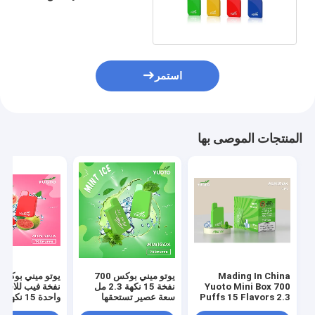
التخلص منه عصا Vaped
استمر
المنتجات الموصى بها
Mading In China
يوتو ميني بوكس ​​700
Yuoto Mini Box 700
نفخة 15 نكهة 2.3 مل
نفخة فيب للاستع
Puffs 15 Flavors 2.3
سعة عصير تستحقها
ML Juice Capacity
النعناع المثلج ماسكينغ
خفيف الوزن