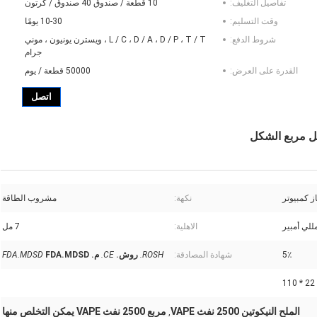
تفاصيل التغليف:
10 قطعة / صندوق 40 صندوق / كرتون
وقت التسليم:
10-30 يومًا
شروط الدفع:
L / C ، D / A ، D / P ، T / T ، ويسترن يونيون ، موني
جرام
القدرة على العرض:
50000 قطعة / يوم
اتصل
ز كمبيوتر
نكهة:
مشروب الطاقة
الاهلية:
7 مل
5٪
شهادة المصادقة:
ROSH.
روش.
CE.
م.
FDA.MDSD
FDA.MDSD
22 * 110
الملح النيكوتين 2500 نفث VAPE
مربع 2500 نفث VAPE يمكن التخلص منها
,