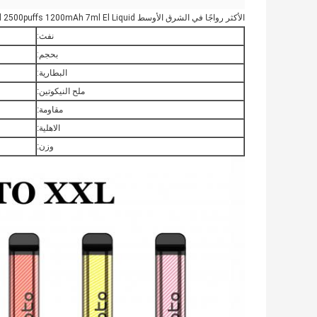
الأكثر رواجًا في الشرق الأوسط Yuoto xxl 2500puffs 1200mAh 7ml El Liquid شكل مربّع yuoto يمكن التخلص منه vape yuotovape vape pod
نفث:
بحجم:
البطارية:
ملح النيكوتين:
مقاومة:
الاهلية:
وزن: