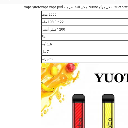
2500 نفث
22 * 108.9 ملم
1200 مللي أمبير
5٪
1.6 أوم
7 مل
52 جرام