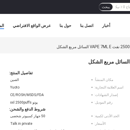
يبحث
أخبار
اتصل بنا
حول بنا
عرض الواقع الافتراضي
الم
تفاصيل المنتج:
مكان المنشأ:
الصين
اسم العلامة التجارية:
Yuoto
إصدار الشهادات:
CE/ROSH/MSDS/FDA
رقم الموديل:
يوتو xxl 2500puffs
شروط الدفع والشحن:
الحد الأدنى لكمية:
50 جهاز كمبيوتر شخصى
الأسعار:
Talk in private