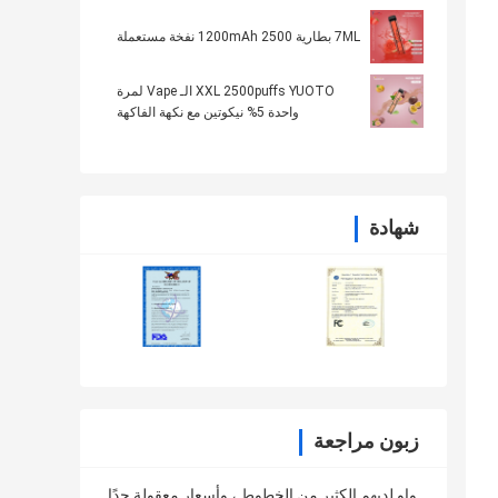
أمبير
7ML بطارية 1200mAh 2500 نفخة مستعملة
XXL 2500puffs YUOTO الـ Vape لمرة
واحدة 5% نيكوتين مع نكهة الفاكهة
شهادة
زبون مراجعة
واو لديهم الكثير من الخطوط ، وأسعار معقولة جدًا