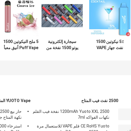
5٪ نيكوتين 1500
سيجارة إلكترونية
5 ملح النيكوتين 1500
نفث جهاز VAPE
يوتو 1500 نفخة من
Puff Vape أنيق معبأ
القابل للتصرف مع
أجل إسترخاء
مسبقًا بجسم نحيف
بطارية 800 مللي
الحفلات
أمبير
2500 نفث فيب المتاح
YUOTO Vape المتاح
1200mAh Yuoto XXL 2500 نفخة فيب القلم
نكهات الفواكه 7ml
نكهة المتاح جهاز d 5ml nic
CE RoHS Yuoto قلم VAPE للاستعمال مرة
استر