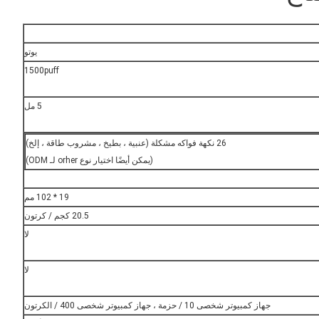
يوتو
1500puff
5 مل
26 نكهة فواكه مشكلة (عنبية ، بطيخ ، مشروب طاقة ، إلخ)
(يمكن أيضًا اختيار نوع orher لـ ODM)
19 * 102 مم
20.5 كجم / كرتون
لا
لا
جهاز كمبيوتر شخصى 10 / حزمة ، جهاز كمبيوتر شخصى 400 / الكرتون