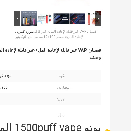
قضبان VAP غير قابلة لإعادة الملء غير قابلة
صورة كبيرة :
لإعادة الملء بحجم 19x102 مم مع ملح النيكوتين
قضبان VAP غير قابلة لإعادة الملء غير قابلة لإعادة الملء بحجم 19x102 مم مع ملح النيكوتين
وصف
نكهة::
ثلج فاكه
البطارية::
900 مللي أمبير
وزن:
إبراز:
يوتو 1500puff vape المتاح