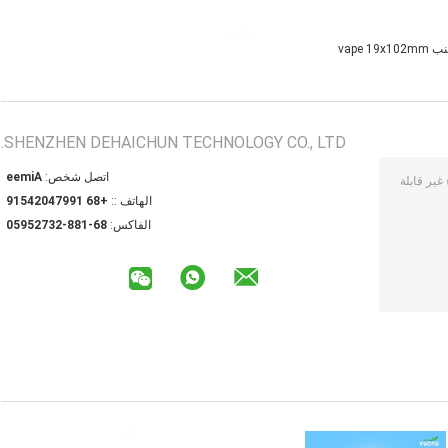
vape 19x
SHENZHEN DEHAICHUN TECHNOLOGY CO., LTD.
اتصل شخص:
Aimee
الهاتف ::
+86 19974024519
الفاكس:
86-188-23725950