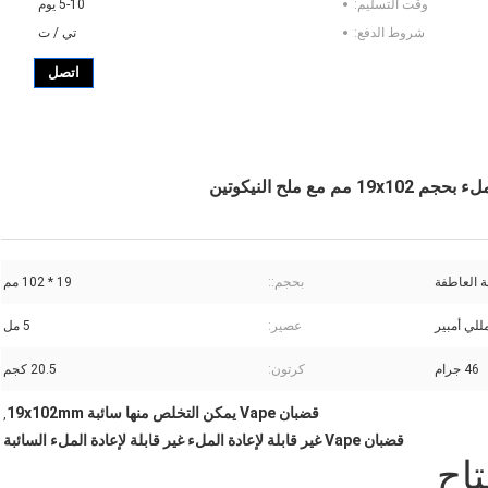
وقت التسليم:
5-10 يوم
شروط الدفع:
تي / ت
اتصل
ة العاطفة
بحجم::
19 * 102 مم
عصير:
5 مل
46 جرام
كرتون:
20.5 كجم
قضبان Vape يمكن التخلص منها سائبة 19x102mm
,
قضبان Vape غير قابلة لإعادة الملء غير قابلة لإعادة الملء السائبة