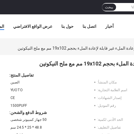
يبحث
أخبار
اتصل بنا
حول بنا
عرض الواقع الافتراضي
الم
تفاصيل المنتج:
مكان المنشأ:
الصين
اسم العلامة التجارية:
YUOTO
إصدار الشهادات:
CE
رقم الموديل:
1500PUFF
شروط الدفع والشحن:
الحد الأدنى لكمية:
50 جهاز كمبيوتر شخصى
تفاصيل التغليف:
48.8 * 25 * 24.5 سم