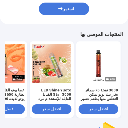
استمر
المنتجات الموصى بها
3000 نفخة 5٪ سجائر
LED Shine Yuoto
عصا يوتو القابلة
بخار نيك يوتو يمكن
Star 3000 القنابل
بطارية
التخلص منها بطعم عصير
القابلة للإستخدام مرة
البطيخ
واحدة
سائل إلكتروني 8.0 مل
افضل سعر
افضل سعر
افضل سع