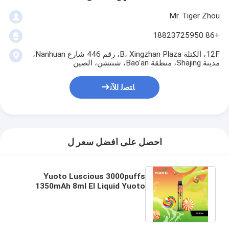
Mr. Tiger Zhou
+86 18823725950
12F، الكتلة B، Xingzhan Plaza، رقم 446 شارع Nanhuan،
مدينة Shajing، منطقة Bao'an، شنتشن، الصين
ﺎﺘﺼﻟ ﺍﻶﻧ
احصل على افضل سعر ل
Yuoto Luscious 3000puffs
1350mAh 8ml El Liquid Yuoto
القابل للتصرف VAPE Yuotovape
Vape Pod