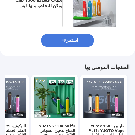
يمكن التخلص منها فيب
شبكي سعة 5 مل
استمر
المنتجات الموصى بها
حار بيع Yuoto 1500
Yuoto 5 1500puffs
Puffs YUOTO Vape
المتاح تدخين السجائر
القلم الجملة الس