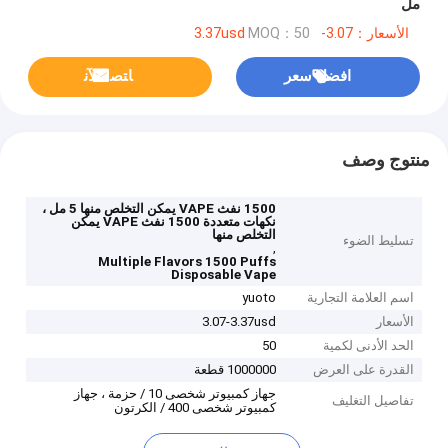
مل
الأسعار：3.07-3.37usd
MOQ：50
افضل سعر
ﺎﺘﺼﻟ ﺍﻶﻧ
منتوج وصف
1500 نفث VAPE يمكن التخلص منها 5 مل ،
نكهات متعددة 1500 نفث VAPE يمكن
التخلص منها
تسليط الضوء
,
Multiple Flavors 1500 Puffs
Disposable Vape
اسم العلامة التجارية
yuoto
الأسعار
3.07-3.37usd
الحد الأدنى لكمية
50
القدرة على العرض
1000000 قطعة
جهاز كمبيوتر شخصى 10 / حزمة ، جهاز
تفاصيل التغليف
كمبيوتر شخصى 400 / الكرتون