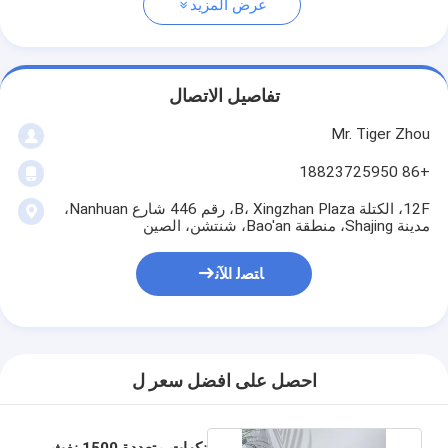
عرض المزيد
تفاصيل الاتصال
Mr. Tiger Zhou
+86 18823725950
12F، الكتلة B، Xingzhan Plaza، رقم 446 شارع Nanhuan،
مدينة Shajing، منطقة Bao'an، شنتشن، الصين
ﺎﺘﺼﻟ ﺍﻶﻧ
احصل على افضل سعر ل
نكهات متعددة 1500 نفث