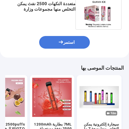
متعددة النكهات 2500 نفث يمكن
التخلص منها مجموعات وزارة
الدفاع VAPE رسم المنشط
استمر
المنتجات الموصى بها
سيجارة إلكترونية يمكن
7ML بطارية 1200mAh
XL 2500puffs
التخلص منها بسعة 7 مل
2500 نفخة مستعملة