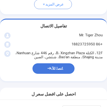
عرض المزيد
تفاصيل الاتصال
Mr. Tiger Zhou
+86 18823725950
12F، الكتلة B، Xingzhan Plaza، رقم 446 شارع Nanhuan،
مدينة Shajing، منطقة Bao'an، شنتشن، الصين
ﺎﺘﺼﻟ ﺍﻶﻧ
احصل على افضل سعر ل