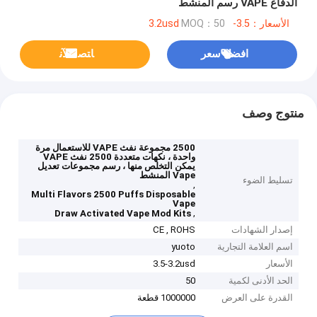
الدفاع VAPE رسم المنشط
الأسعار：3.5-3.2usd
MOQ：50
افضل سعر
ﺎﺘﺼﻟ ﺍﻶﻧ
منتوج وصف
2500 مجموعة نفث VAPE للاستعمال مرة
واحدة ، نكهات متعددة 2500 نفث VAPE
يمكن التخلص منها ، رسم مجموعات تعديل
Vape المنشط
تسليط الضوء
,
Multi Flavors 2500 Puffs Disposable
Vape
,
Draw Activated Vape Mod Kits
إصدار الشهادات
CE , ROHS
اسم العلامة التجارية
yuoto
الأسعار
3.5-3.2usd
الحد الأدنى لكمية
50
القدرة على العرض
1000000 قطعة