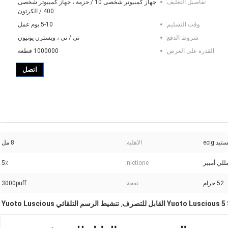
تفاصيل التغليف:
جهاز كمبيوتر شخصى 10 / حزمة ، جهاز كمبيوتر شخصى
400 / الكرتون
وقت التسليم:
5-10 يوم عمل
شروط الدفع:
تي / تي ، ويسترن يونيون
القدرة على العرض:
1000000 قطعة
اتصل
بد ecig
الاهلية:
8 مل
5٪
nictione:
52 جرام
نفخة:
3000puff
Yuoto Lusci القابل للتصرف
تنشيط الرسم التلقائي Yuoto Luscious
,