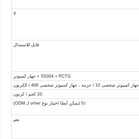
لا
قابل للاستبدال
SS304 + PCTG + جهاز كمبيوتر
جهاز كمبيوتر شخصى 10 / حزمة ، جهاز كمبيوتر شخصى 400 / الكرتون
20 كجم / كرتون
5٪ (يمكن أيضًا اختيار نوع orher لـ ODM)
نعم