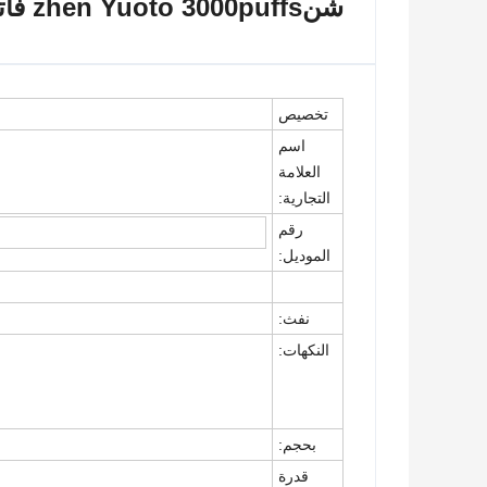
شن
zhen Yuoto 3000puffs فاتنة سعر المصنع vape القابل للتصرف
تخصيص
اسم
العلامة
التجارية:
رقم
الموديل:
نفث:
النكهات:
بحجم:
قدرة