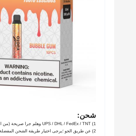
شحن:
1) UPS / DHL / FedEx / TNT وهلم جرا صريحة (من الباب إلى الباب) ؛
2) عن طريق الجو ؛يرجى اختيار طريقة الشحن المفضلة لديك وفقًا لمتطلبات التفاصيل الخاصة بك ؛