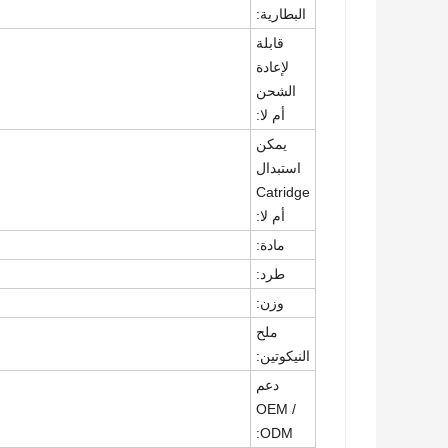
البطارية:
قابلة
لإعادة
الشحن
أم لا:
يمكن
استبدال
Catridge
أم لا:
مادة:
طرد:
وزن:
ملح
النيكوتين:
دعم
OEM /
ODM: