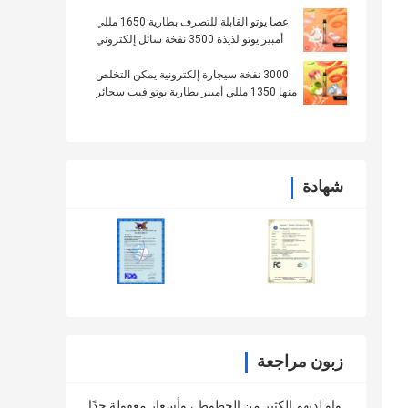
عصا يوتو القابلة للتصرف بطارية 1650 مللي
أمبير يوتو لذيذة 3500 نفخة سائل إلكتروني
8.0 مل
3000 نفخة سيجارة إلكترونية يمكن التخلص
منها 1350 مللي أمبير بطارية يوتو فيب سجائر
إلكترونية تفاحتين
شهادة
زبون مراجعة
واو لديهم الكثير من الخطوط ، وأسعار معقولة جدًا