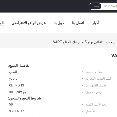
يبحث
أخبار
اتصل بنا
حول بنا
عرض الواقع الافتراضي
الم
لتلقائي يوتو 5 ملح نيك المتاح VAPE
تفاصيل المنتج:
مكان المنشأ:
الصين
اسم العلامة التجارية:
yuoto
إصدار الشهادات:
CE , ROHS
رقم الموديل:
يوتو 3000puff
شروط الدفع والشحن:
الحد الأدنى لكمية:
50
الأسعار:
3.2-3.6usd