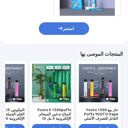
التخلص منها
استمر
المنتجات الموصى بها
حار بيع Yuoto 1500
Yuoto 5 1500puffs
Puffs YUOTO Vape
المتاح تدخين السجائر
القلم الجملة الس
القابل للتصرف الأصلي
الإلكترونية 5 مل 5٪
الإلكترونية
القرون التسليم السريع
نيكوتين سائل 900 مللي
1500 ن
أمبير
البيع في الشرق 