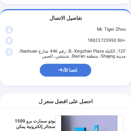
تفاصيل الاتصال
Mr. Tiger Zhou
+86 18823725950
12F، الكتلة B، Xingzhan Plaza، رقم 446 شارع Nanhuan،
مدينة Shajing، منطقة Bao'an، شنتشن، الصين
ﺎﺘﺼﻟ ﺍﻶﻧ
احصل على افضل سعر ل
يوتو سمارت برو 1500
سجائر إلكترونية يمكن