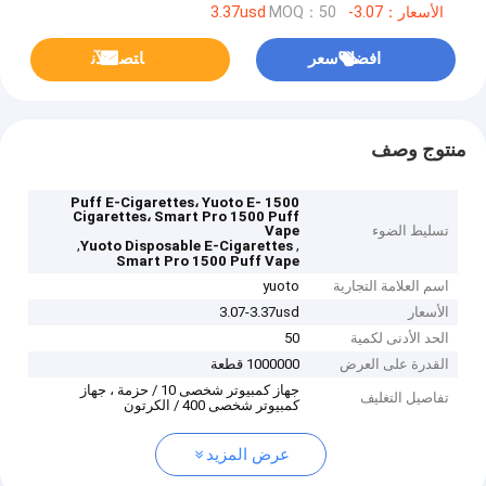
الأسعار：3.07-3.37usd
MOQ：50
افضل سعر
ﺎﺘﺼﻟ ﺍﻶﻧ
منتوج وصف
1500 Puff E-Cigarettes، Yuoto E-
Cigarettes، Smart Pro 1500 Puff
تسليط الضوء
Vape
,
,
Yuoto Disposable E-Cigarettes
Smart Pro 1500 Puff Vape
اسم العلامة التجارية
yuoto
الأسعار
3.07-3.37usd
الحد الأدنى لكمية
50
القدرة على العرض
1000000 قطعة
جهاز كمبيوتر شخصى 10 / حزمة ، جهاز
تفاصيل التغليف
كمبيوتر شخصى 400 / الكرتون
عرض المزيد