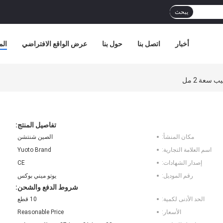
يبحث
أخبار
اتصل بنا
حول بنا
عرض الواقع الافتراضي
الم
تفاصيل المنتج:
مكان المنشأ:
الصين شنتشن
اسم العلامة التجارية:
Yuoto Brand
إصدار الشهادات:
CE
رقم الموديل:
يوتو ميني بوكس
شروط الدفع والشحن:
الحد الأدنى لكمية:
10 قطع
الأسعار:
Reasonable Price