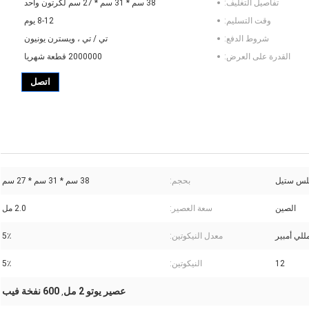
تفاصيل التغليف:
38 سم * 31 سم * 27 سم لكرتون واحد
وقت التسليم:
8-12 يوم
شروط الدفع:
تي / تي ، ويسترن يونيون
القدرة على العرض:
2000000 قطعة شهريا
اتصل
لس ستيل
بحجم:
38 سم * 31 سم * 27 سم
الصين
سعة العصير:
2.0 مل
معدل النيكوتين:
5٪
12
النيكوتين:
5٪
عصير يوتو 2 مل
600 نفخة فيب
,