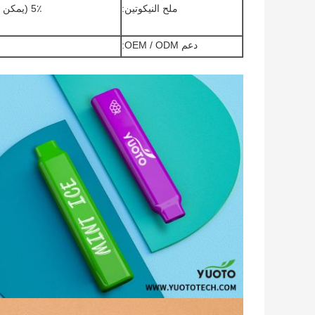
ملح النيكوتين:
5٪ (يمكن أيضًا اختيار نوع orher لـ ODM)
دعم OEM / ODM: