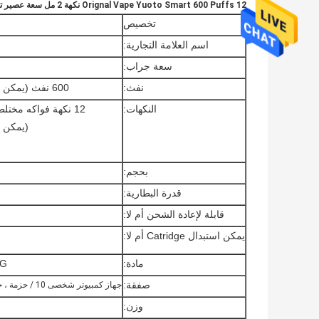
Orignal Vape Yuoto Smart 600 Puffs 12 نكهة 2 مل سعة عصير تستحقها ساخنة ساخنة
تخصيص
اسم العلامة التجارية:
سعة جراب:
نفث:
600 نفث (يمكن أيضًا اختيار نوع orher لـ ODM)
النكهات:
12 نكهة فواكه مختلطة (توت بري ، فراولة موز إلخ)
(يمكن أيضًا 
بحجم:
قدرة البطارية:
قابلة لإعادة الشحن أم لا:
يمكن استبدال Catridge أم لا:
مادة:
CTG
صفقة:
جهاز كمبيوتر شخصى 10 / حزمة ، جهاز كمبيوتر شخصى 400 / الكرتون
وزن: