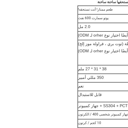
طعم ممتاز! أنت تستحقه!
يوتو سمارت 600 نفث
2.0 مل
اختيار نوع orher لـ ODM)
38 * 31 * 27 ملم
350 مللي أمبير
نعم
قابل للاستبدال
SS304 + P + جهاز كمبيوتر
10 كجم / كرتون