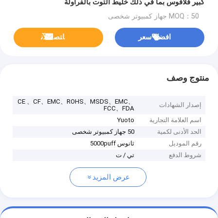
كبير فلافوس بما في ذلك خليط التوت بالفراولة
MOQ：50 جهاز كمبيوتر شخصى
افضل سعر
ﺎﺘﺼﻟ ﺍﻶﻧ
منتوج وصف
CE 、CF、EMC、ROHS、MSDS、EMC、
إصدار الشهادات
FCC、FDA
اسم العلامة التجارية
Yuoto
الحد الأدنى لكمية
50 جهاز كمبيوتر شخصى
رقم الموديل
ثانوس 5000puff
شروط الدفع
تي / ت
عرض المزيد