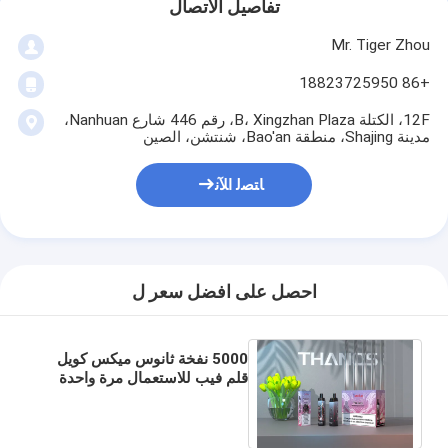
تفاصيل الاتصال
Mr. Tiger Zhou
+86 18823725950
12F، الكتلة B، Xingzhan Plaza، رقم 446 شارع Nanhuan،
مدينة Shajing، منطقة Bao'an، شنتشن، الصين
ﺎﺘﺼﻟ ﺍﻶﻧ
احصل على افضل سعر ل
5000 نفخة ثانوس ميكس كويل
قلم فيب للاستعمال مرة واحدة
كبير فلافوس بما في ذلك خليط
التوت بالفراولة