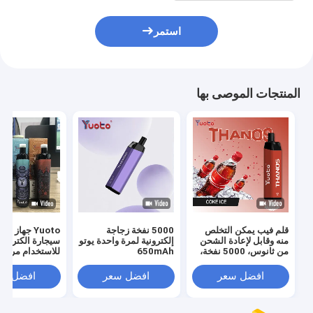
استمر
المنتجات الموصى بها
قلم فيب يمكن التخلص
5000 نفخة زجاجة
Yuoto جهاز س
منه وقابل لإعادة الشحن
إلكترونية لمرة واحدة يوتو
سيجارة الكترونية
من ثانوس، 5000 نفخة،
650mAh
14 مل
مل س
بطارية
افضل سعر
افضل سعر
افضل سع