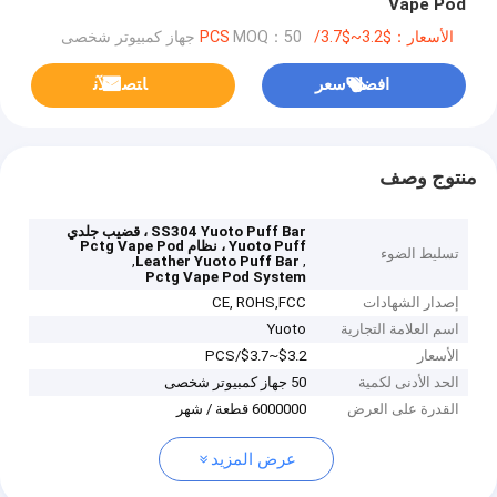
Vape Pod
الأسعار：$3.2~$3.7/PCS
MOQ：50 جهاز كمبيوتر شخصى
افضل سعر
ﺎﺘﺼﻟ ﺍﻶﻧ
منتوج وصف
SS304 Yuoto Puff Bar ، قضيب جلدي
Yuoto Puff ، نظام Pctg Vape Pod
تسليط الضوء
,
,
Leather Yuoto Puff Bar
Pctg Vape Pod System
إصدار الشهادات
CE, ROHS,FCC
اسم العلامة التجارية
Yuoto
الأسعار
$3.2~$3.7/PCS
الحد الأدنى لكمية
50 جهاز كمبيوتر شخصى
القدرة على العرض
6000000 قطعة / شهر
عرض المزيد