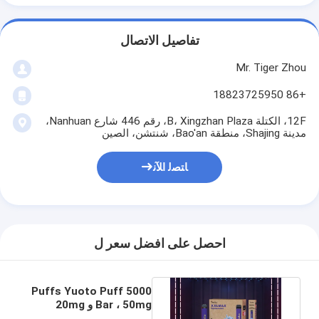
تفاصيل الاتصال
Mr. Tiger Zhou
+86 18823725950
12F، الكتلة B، Xingzhan Plaza، رقم 446 شارع Nanhuan،
مدينة Shajing، منطقة Bao'an، شنتشن، الصين
ﺎﺘﺼﻟ ﺍﻶﻧ
احصل على افضل سعر ل
5000 Puffs Yuoto Puff
Bar ، 50mg و 20mg
خيارات نظام Vape Pod