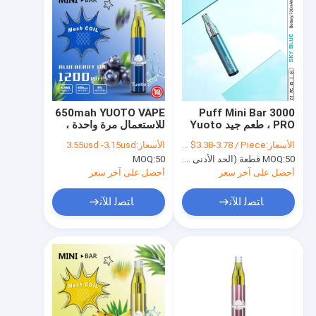
650mah YUOTO VAPE
3000 Puff Mini Bar
PRO ، طعم جيد Yuoto
للاستعمال مرة واحدة ،
Vape القابل للتصرف
11 نكهة فواكه مختلطة
الأسعار:
US $3.38-3.78 / Piece
الأسعار:
3.55usd -3.15usd
مملوءة مسبقًا Pod
50 قطعة (الحد الأدنى للطلب)
MOQ:
50
MOQ:
Vape
أحصل على آخر سعر
أحصل على آخر سعر
ﺎﺘﺼﻟ ﺍﻶﻧ
ﺎﺘﺼﻟ ﺍﻶﻧ
منزل
المنتجات
عرض الواقع الافتراضي