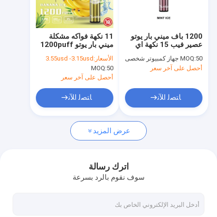
حول بنا
اتصل بنا
1200 باف ميني بار يوتو
11 نكهة فواكه مشكلة
عصير فيب 15 نكهة اي
ميني بار يوتو 1200puff
أخبار
4.0 مل
50 جهاز كمبيوتر شخصى
MOQ:
الأسعار:
3.55usd -3.15usd
أحصل على آخر سعر
50
MOQ:
أحصل على آخر سعر
YUOTO Vape المتاح
ﺎﺘﺼﻟ ﺍﻶﻧ
ﺎﺘﺼﻟ ﺍﻶﻧ
2500 نفث فيب المتاح
عرض المزيد
3000 نفث فيب للاستعمال مرة واحدة
5000 نفث فيب للاستعمال مرة واحدة
اترك رسالة
سوف نقوم بالرد بسرعة
4000 نفث فيب المتاح
3500 نفث VAPE المتاح