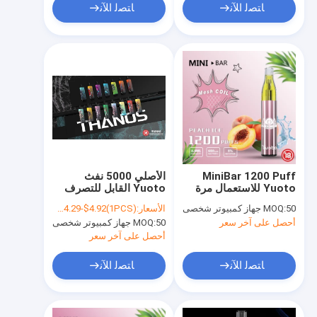
ﺎﺘﺼﻟ ﺍﻶﻧ
ﺎﺘﺼﻟ ﺍﻶﻧ
MiniBar 1200 Puff
الأصلي 5000 نفث
Yuoto للاستعمال مرة
Yuoto القابل للتصرف
واحدة Vape 15 Flavor
VAPE شبكة لفائف قابلة
50 جهاز كمبيوتر شخصى
MOQ:
الأسعار:
US Dollar: $4.29-$4.92(1PCS)
E-Juice 4.0 مل بطارية
لإعادة الشحن
أحصل على آخر سعر
50 جهاز كمبيوتر شخصى
MOQ:
650 مللي أمبير
أحصل على آخر سعر
ﺎﺘﺼﻟ ﺍﻶﻧ
ﺎﺘﺼﻟ ﺍﻶﻧ