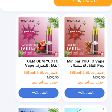
أعط متطلباتك
OEM ODM YUOTO
Minibar YUOTO Vape
Pop القابل للاستبدال
القابل للتصرف Vape
Catridge غير قابل
22x110mm SS304
الأسعار:
3.55usd -3.15usd
الأسعار:
3.55usd -3.15usd
لإعادة الشحن
PCTG PC Material
MOQ:
50
MOQ:
50
أحصل على آخر سعر
أحصل على آخر سعر
ﺎﺘﺼﻟ ﺍﻶﻧ
ﺎﺘﺼﻟ ﺍﻶﻧ