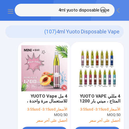
(107)
4ml Yuoto Disposable Vape
4 مللي YUOTO VAPE
4 مل YUOTO Vape
المتاح ، ميني بار 1200
للاستعمال مرة واحدة ،
نفخة نظام قرنة يمكن
1200 نفخة سيجارة
الأسعار:
3.55usd -3.15usd
الأسعار:
3.55usd -3.15usd
التخلص منها
إلكترونية يمكن التخلص
MOQ:
50
MOQ:
50
منها
أحصل على آخر سعر
أحصل على آخر سعر