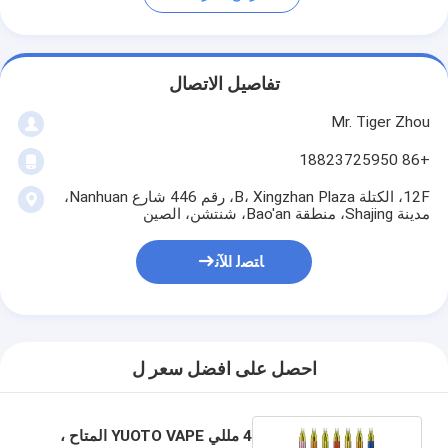
تفاصيل الاتصال
Mr. Tiger Zhou
+86 18823725950
12F، الكتلة B، Xingzhan Plaza، رقم 446 شارع Nanhuan،
مدينة Shajing، منطقة Bao'an، شنتشن، الصين
ﺎﺘﺼﻟ ﺍﻶﻧ
احصل على افضل سعر ل
4 مللي YUOTO VAPE المتاح ،