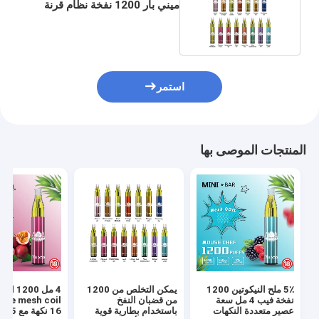
ميني بار 1200 نفخة نظام قرنة
يمكن التخلص منها
استمر
المنتجات الموصى بها
5٪ ملح النيكوتين 1200
يمكن التخلص من 1200
4 مل id 1200
نفخة فيب 4 مل سعة
من قضبان النفخ
ape mesh coil
عصير متعددة النكهات
باستخدام بطارية قوية
16 نكهة مع 5٪ نيكوتين