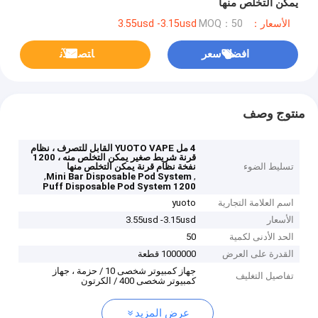
يمكن التخلص منها
الأسعار：3.55usd -3.15usd
MOQ：50
افضل سعر
ﺎﺘﺼﻟ ﺍﻶﻧ
منتوج وصف
4 مل YUOTO VAPE القابل للتصرف ، نظام
قرنة شريط صغير يمكن التخلص منه ، 1200
تسليط الضوء
نفخة نظام قرنة يمكن التخلص منها
,
,
Mini Bar Disposable Pod System
1200 Puff Disposable Pod System
اسم العلامة التجارية
yuoto
الأسعار
3.55usd -3.15usd
الحد الأدنى لكمية
50
القدرة على العرض
1000000 قطعة
جهاز كمبيوتر شخصى 10 / حزمة ، جهاز
تفاصيل التغليف
كمبيوتر شخصى 400 / الكرتون
عرض المزيد