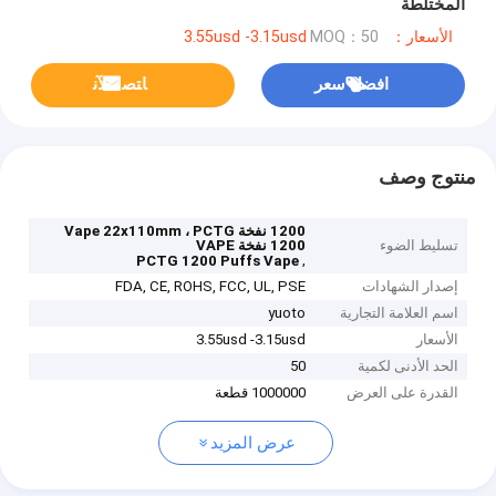
المختلطة
الأسعار：3.55usd -3.15usd
MOQ：50
افضل سعر
ﺎﺘﺼﻟ ﺍﻶﻧ
منتوج وصف
1200 نفخة Vape 22x110mm ، PCTG
تسليط الضوء
1200 نفخة VAPE
,
PCTG 1200 Puffs Vape
إصدار الشهادات
FDA, CE, ROHS, FCC, UL, PSE
اسم العلامة التجارية
yuoto
الأسعار
3.55usd -3.15usd
الحد الأدنى لكمية
50
القدرة على العرض
1000000 قطعة
عرض المزيد