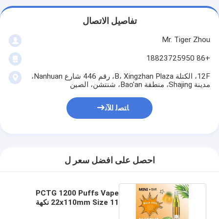
تفاصيل الاتصال
Mr. Tiger Zhou
+86 18823725950
12F، الكتلة B، Xingzhan Plaza، رقم 446 شارع Nanhuan،
مدينة Shajing، منطقة Bao'an، شنتشن، الصين
ﺎﺘﺼﻟ ﺍﻶﻧ
احصل على افضل سعر ل
PCTG 1200 Puffs Vape
22x110mm Size 11 نكهة
الفواكه المختلطة