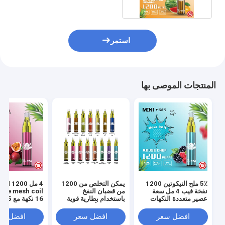
استمر
المنتجات الموصى بها
5٪ ملح النيكوتين 1200
يمكن التخلص من 1200
4 مل id 1200
نفخة فيب 4 مل سعة
من قضبان النفخ
ape mesh coil
عصير متعددة النكهات
باستخدام بطارية قوية
16 نكهة مع 5٪ نيكوتين
650 مللي أمبير في
الساعة
افضل سعر
افضل سعر
افضل سع