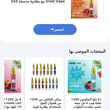
Drink Vape مع بطارية مدمجة 650
مللي أمبير في الساعة
استمر
المنتجات الموصى بها
5٪ ملح النيكوتين 1200
يمكن التخلص من 1200
4 مل id 1200
نفخة فيب 4 مل سعة
من قضبان النفخ
ape mesh coil
عصير متعددة النكهات
باستخدام بطارية قوية
16 نكهة مع 5٪ نيكوتين