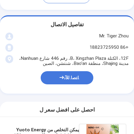
تفاصيل الاتصال
Mr. Tiger Zhou
+86 18823725950
12F، الكتلة B، Xingzhan Plaza، رقم 446 شارع Nanhuan،
مدينة Shajing، منطقة Bao'an، شنتشن، الصين
ﺎﺘﺼﻟ ﺍﻶﻧ
احصل على افضل سعر ل
يمكن التخلص من Yuoto Energy