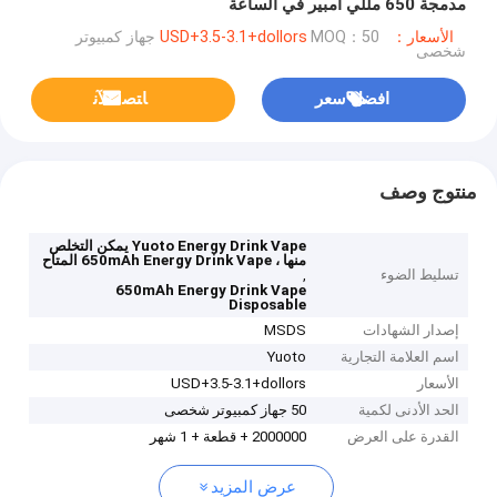
مدمجة 650 مللي أمبير في الساعة
الأسعار：USD+3.5-3.1+dollors
MOQ：50 جهاز كمبيوتر
شخصى
افضل سعر
ﺎﺘﺼﻟ ﺍﻶﻧ
منتوج وصف
Yuoto Energy Drink Vape يمكن التخلص
منها ، 650mAh Energy Drink Vape المتاح
تسليط الضوء
,
650mAh Energy Drink Vape
Disposable
إصدار الشهادات
MSDS
اسم العلامة التجارية
Yuoto
الأسعار
USD+3.5-3.1+dollors
الحد الأدنى لكمية
50 جهاز كمبيوتر شخصى
القدرة على العرض
2000000 + قطعة + 1 شهر
عرض المزيد