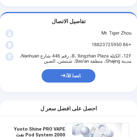
تفاصيل الاتصال
Mr. Tiger Zhou
+86 18823725950
12F، الكتلة B، Xingzhan Plaza، رقم 446 شارع Nanhuan،
مدينة Shajing، منطقة Bao'an، شنتشن، الصين
ﺎﺘﺼﻟ ﺍﻶﻧ
احصل على افضل سعر ل
Yuoto Shine PRO VAPE
Pod System 2000 نفث