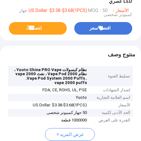
LED عصري
الأسعار：US Dollar: $3.38-$3.68(1PCS)
MOQ：50 جهاز
كمبيوتر شخصى
افضل سعر
ﺎﺘﺼﻟ ﺍﻶﻧ
منتوج وصف
نظام كبسولات Yuoto Shine PRO Vape ،
نظام Vape Pod 2000 ، نفث vape 2000
تسليط الضوء
,
,
Vape Pod System 2000 Puffs
vape 2000 puffs
إصدار الشهادات
FDA, CE, ROHS, UL, PSE
اسم العلامة التجارية
Yuoto
الأسعار
US Dollar: $3.38-$3.68(1PCS)
الحد الأدنى لكمية
50 جهاز كمبيوتر شخصى
القدرة على العرض
1000000 قطعة
عرض المزيد