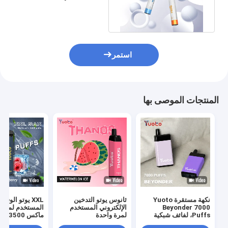
مع ضوء LED عصري
استمر
المنتجات الموصى بها
نكهة مستقرة Yuoto
ثانوس يوتو التدخين
XXL يوتو الوقود
Beyonder 7000
الإلكتروني المستخدم
المستخدم لمرة 
Puffs، لفائف شبكية
لمرة واحدة
ماكس 0
يمكن التخلص منها
النكهات 9 مل