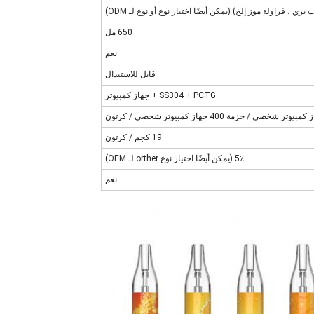
650 مل
نعم
قابل للاستبدال
SS304 + PCTG + جهاز كمبيوتر
19 كجم / كرتون
5٪ (يمكن أيضًا اختيار نوع orther لـ OEM)
نعم