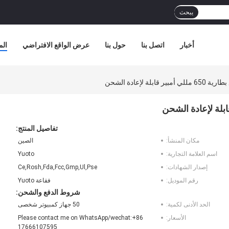
يبحث
أخبار
اتصل بنا
حول بنا
عرض الواقع الافتراضي
الم
تفاصيل المنتج:
مكان المنشأ:
الصين
اسم العلامة التجارية:
Yuoto
إصدار الشهادات:
Ce,Rosh,Fda,Fcc,Gmp,Ul,Pse
رقم الموديل:
فقاعة Yuoto
شروط الدفع والشحن:
الحد الأدنى لكمية:
50 جهاز كمبيوتر شخصى
الأسعار:
Please contact me on WhatsApp/wechat:+86
17666107595