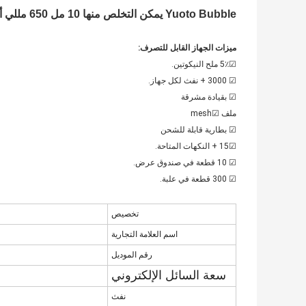
Yuoto Bubble يمكن التخلص منها 10 مل 650 مللي أمبير شبكة لفائف 3000+ نفث vape
ميزات الجهاز القابل للتصرف:
☑5٪ ملح النيكوتين.
☑ 3000 + نفث لكل جهاز.
☑ بقيادة مشرقة
ملف ☑mesh
☑ بطارية قابلة للشحن
☑15 + النكهات المتاحة.
☑ 10 قطعة في صندوق عرض.
☑ 300 قطعة في علبة.
تخصيص
اسم العلامة التجارية
رقم الموديل
سعة السائل الإلكتروني
نفث