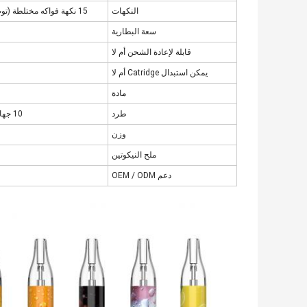
النكهات
15 نكهة فواكه مختلطة (توت بري ، فراولة موز إلخ) (يمكن أيضًا اختيار نوع أو نوع لـ ODM)
سعة البطارية
قابلة لإعادة الشحن أم لا
يمكن استبدال Catridge أم لا
مادة
طرد
10 جهاز كمبيوتر شخصى / حزمة 400 جهاز كمبيوتر شخصى / كرتون
وزن
ملح النيكوتين
دعم OEM / ODM