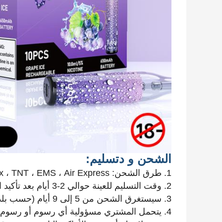
الشحن و د
تسليم:
1. طرق الشحن: UPS ، DHL ، Fedex ، TNT ، EMS ، Air Express ، إلخ.
2. وقت التسليم للعينة حوالي 2-3 أيام بعد تأكيد الدفع ، لأجل bluk سيكون 7-20 يوما بعد الدفع.
3. سيستغرق الشحن من 5 إلى 9 أيام (حسب بلد المقصد).
4. يتحمل المشتري مسؤولية أي رسوم أو رسوم استيراد.