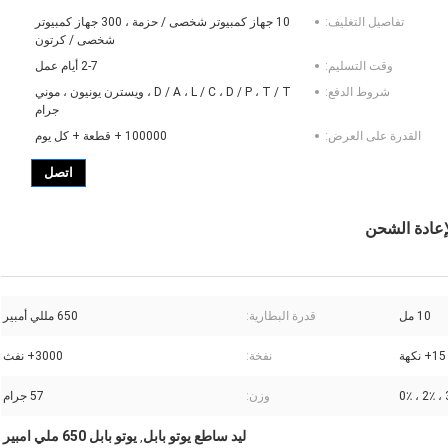
تفاصيل التغليف:
10 جهاز كمبيوتر شخصى / حزمة ، 300 جهاز كمبيوتر
شخصى / كرتون
وقت التسليم:
2-7 أيام عمل
شروط الدفع:
D / A ، L / C ، D / P ، T / T ، ويسترن يونيون ، موني
جرام
القدرة على العرض:
100000 + قطعة + كل يوم
اتصل
10 مل
قدرة البطارية:
650 مللي أمبير
15+ نكهة
نفخة:
3000+ نفث
وزن:
57 جرام
ليد ساطع يوتو بابل
يوتو بابل 650 ملي امبير
,