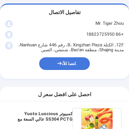
تفاصيل الاتصال
Mr. Tiger Zhou
+86 18823725950
12F، الكتلة B، Xingzhan Plaza، رقم 446 شارع Nanhuan،
مدينة Shajing، منطقة Bao'an، شنتشن، الصين
ﺎﺘﺼﻟ ﺍﻶﻧ
احصل على افضل سعر ل
كمبيوتر Yuoto Luscious
SS304 PCTG عالي السعة مع
18 نكهة فواكه مشكلة