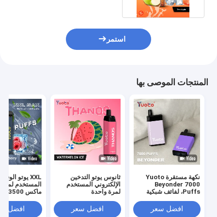
استمر
المنتجات الموصى بها
نكهة مستقرة Yuoto
ثانوس يوتو التدخين
XXL يوتو الوقود
Beyonder 7000
الإلكتروني المستخدم
المستخدم لمرة 
Puffs، لفائف شبكية
لمرة واحدة
ماكس 0
يمكن التخلص منها
النكهات 9 مل
افضل سعر
افضل سعر
افضل سع