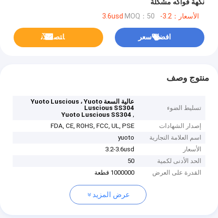
نكهة فواكه مشكلة
الأسعار：3.2-3.6usd
MOQ：50
افضل سعر
ﺎﺘﺼﻟ ﺍﻶﻧ
منتوج وصف
عالية السعة Yuoto Luscious ، Yuoto
تسليط الضوء
Luscious SS304
,
Yuoto Luscious SS304
إصدار الشهادات
FDA, CE, ROHS, FCC, UL, PSE
اسم العلامة التجارية
yuoto
الأسعار
3.2-3.6usd
الحد الأدنى لكمية
50
القدرة على العرض
1000000 قطعة
عرض المزيد