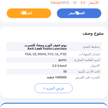
الأسعار：3.2-3.6usd
MOQ：50
افضل سعر
ﺎﺘﺼﻟ ﺍﻶﻧ
منتوج وصف
,
يوتو خفيف الوزن ومضاد للتسرب
تسليط الضوء
Anti Leak Yuoto Luscious
إصدار الشهادات
FDA, CE, ROHS, FCC, UL, PSE
اسم العلامة التجارية
yuoto
الأسعار
3.2-3.6usd
الحد الأدنى لكمية
50
القدرة على العرض
1000000 قطعة
عرض المزيد