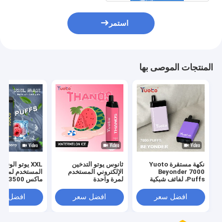
استمر
المنتجات الموصى بها
نكهة مستقرة Yuoto
ثانوس يوتو التدخين
XXL يوتو الوقود
Beyonder 7000
الإلكتروني المستخدم
المستخدم لمرة 
Puffs، لفائف شبكية
لمرة واحدة
ماكس 0
يمكن التخلص منها
النكهات 9 مل
افضل سعر
افضل سعر
افضل سع