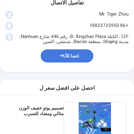
تفاصيل الاتصال
Mr. Tiger Zhou
+86 18823725950
12F، الكتلة B، Xingzhan Plaza، رقم 446 شارع Nanhuan،
مدينة Shajing، منطقة Bao'an، شنتشن، الصين
ﺎﺘﺼﻟ ﺍﻶﻧ
احصل على افضل سعر ل
تصميم يوتو خفيف الوزن
مثالي ومضاد للتسرب
للسفر