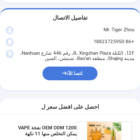
تفاصيل الاتصال
Mr. Tiger Zhou
+86 18823725950
12F، الكتلة B، Xingzhan Plaza، رقم 446 شارع Nanhuan،
مدينة Shajing، منطقة Bao'an، شنتشن، الصين
ﺎﺘﺼﻟ ﺍﻶﻧ
احصل على افضل سعر ل
OEM ODM 1200 نفخة VAPE
يمكن التخلص منها 11 نكهة
الفواكه المختلطة