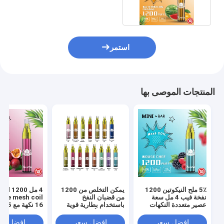
استمر
المنتجات الموصى بها
5٪ ملح النيكوتين 1200
يمكن التخلص من 1200
4 مل id 1200
نفخة فيب 4 مل سعة
من قضبان النفخ
ape mesh coil
عصير متعددة النكهات
باستخدام بطارية قوية
16 نكهة مع 5٪ نيكوتين
650 مللي أمبير في
الساعة
افضل سعر
افضل سعر
افضل سع