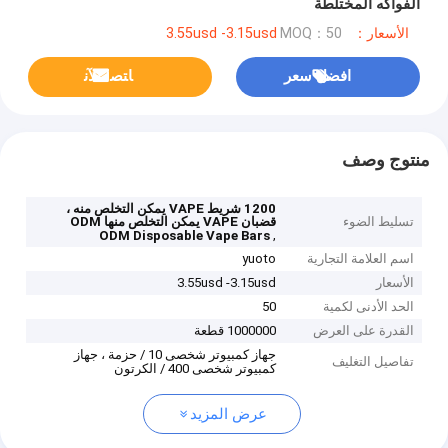
الفواكه المختلطة
الأسعار：3.55usd -3.15usd
MOQ：50
افضل سعر
ﺎﺘﺼﻟ ﺍﻶﻧ
منتوج وصف
1200 شريط VAPE يمكن التخلص منه ،
تسليط الضوء
قضبان VAPE يمكن التخلص منها ODM
,
ODM Disposable Vape Bars
اسم العلامة التجارية
yuoto
الأسعار
3.55usd -3.15usd
الحد الأدنى لكمية
50
القدرة على العرض
1000000 قطعة
جهاز كمبيوتر شخصى 10 / حزمة ، جهاز
تفاصيل التغليف
كمبيوتر شخصى 400 / الكرتون
عرض المزيد