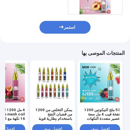
استمر
المنتجات الموصى بها
5٪ ملح النيكوتين 1200
يمكن التخلص من 1200
4 مل id 1200
نفخة فيب 4 مل سعة
من قضبان النفخ
ape mesh coil
عصير متعددة النكهات
باستخدام بطارية قوية
16 نكهة مع 5٪ نيكوتين
650 مللي أمبير في
الساعة
افضل سعر
افضل سعر
افضل سع