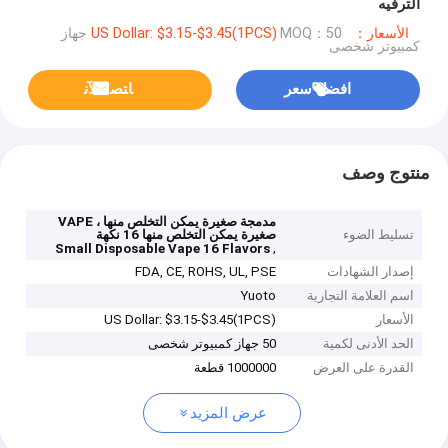
الترفيه
الأسعار：US Dollar: $3.15-$3.45(1PCS)
MOQ：50 جهاز
كمبيوتر شخصى
افضل سعر
ﺎﺘﺼﻟ ﺍﻶﻧ
منتوج وصف
مدمجة صغيرة يمكن التخلص منها ، VAPE
تسليط الضوء
صغيرة يمكن التخلص منها 16 نكهة
,
Small Disposable Vape 16 Flavors
إصدار الشهادات
FDA, CE, ROHS, UL, PSE
اسم العلامة التجارية
Yuoto
الأسعار
US Dollar: $3.15-$3.45(1PCS)
الحد الأدنى لكمية
50 جهاز كمبيوتر شخصى
القدرة على العرض
1000000 قطعة
عرض المزيد