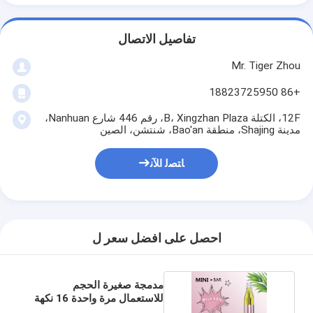
تفاصيل الاتصال
Mr. Tiger Zhou
+86 18823725950
12F، الكتلة B، Xingzhan Plaza، رقم 446 شارع Nanhuan،
مدينة Shajing، منطقة Bao'an، شنتشن، الصين
ﺎﺘﺼﻟ ﺍﻶﻧ
احصل على افضل سعر ل
مدمجة صغيرة الحجم
للاستعمال مرة واحدة 16 نكهة
لقضبان الترفيه