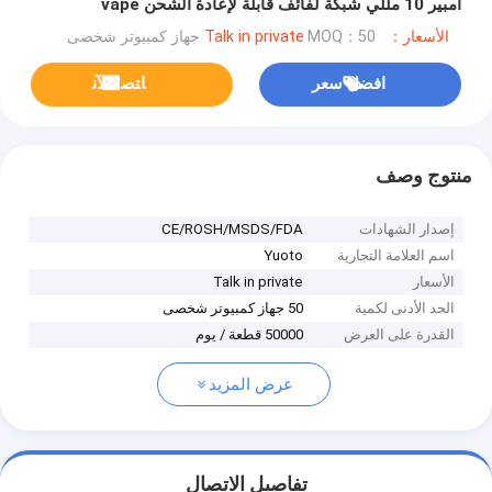
أمبير 10 مللي شبكة لفائف قابلة لإعادة الشحن vape
الأسعار：Talk in private
MOQ：50 جهاز كمبيوتر شخصى
افضل سعر
ﺎﺘﺼﻟ ﺍﻶﻧ
منتوج وصف
إصدار الشهادات
CE/ROSH/MSDS/FDA
اسم العلامة التجارية
Yuoto
الأسعار
Talk in private
الحد الأدنى لكمية
50 جهاز كمبيوتر شخصى
القدرة على العرض
50000 قطعة / يوم
عرض المزيد
تفاصيل الاتصال