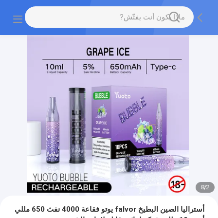
8
/
2
أستراليا الصين البطيخ falvor يوتو فقاعة 4000 نفث 650 مللي