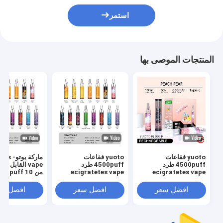
استمر
المنتجات الموصى بها
yuoto فقاعات
yuoto فقاعات
ماركة يوت
4500puff طرد
4500puff طرد
vape القابل ل
ecigratetes vape
ecigratetes vape
سائل شبكي لفا
غير قابل للفصل 
افضل سعر
افضل سعر
افضل سع
21 عامًا