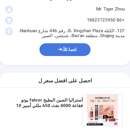
Mr. Tiger Zhou
+86 18823725950
12F، الكتلة B، Xingzhan Plaza، رقم 446 شارع Nanhuan،
مدينة Shajing، منطقة Bao'an، شنتشن، الصين
ﺎﺘﺼﻟ ﺍﻶﻧ
احصل على افضل سعر ل
أستراليا الصين البطيخ falvor يوتو
فقاعة 4000 نفث 650 مللي أمبير 10
مللي شبكة لفائف قابلة لإعادة الشحن
vape