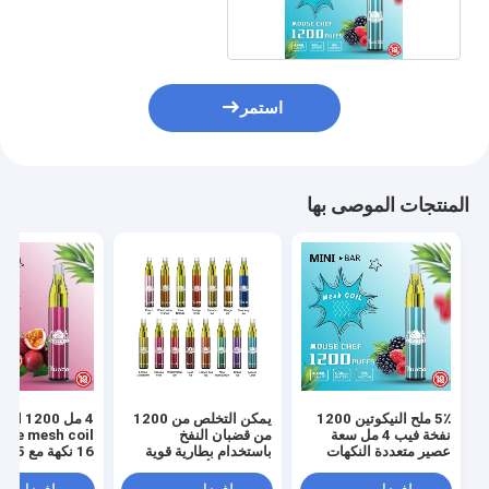
أمبير
استمر
المنتجات الموصى بها
5٪ ملح النيكوتين 1200
يمكن التخلص من 1200
4 مل id 1200
نفخة فيب 4 مل سعة
من قضبان النفخ
ape mesh coil
عصير متعددة النكهات
باستخدام بطارية قوية
16 نكهة مع 5٪ نيكوتين
650 مللي أمبير في
الساعة