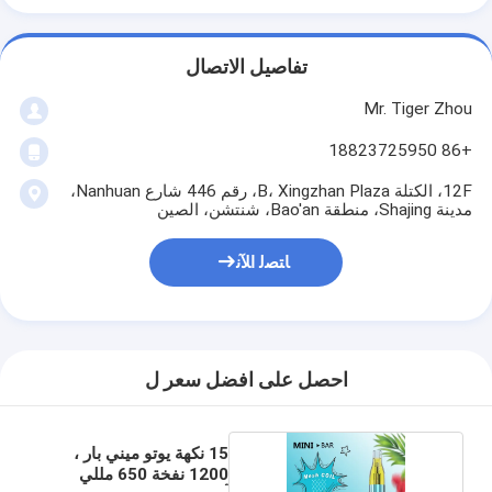
تفاصيل الاتصال
Mr. Tiger Zhou
+86 18823725950
12F، الكتلة B، Xingzhan Plaza، رقم 446 شارع Nanhuan،
مدينة Shajing، منطقة Bao'an، شنتشن، الصين
ﺎﺘﺼﻟ ﺍﻶﻧ
احصل على افضل سعر ل
15 نكهة يوتو ميني بار ،
1200 نفخة 650 مللي