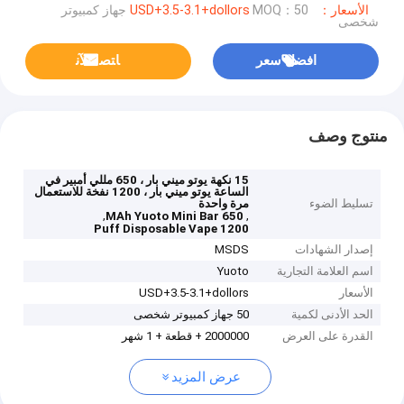
الأسعار：USD+3.5-3.1+dollors
MOQ：50 جهاز كمبيوتر
شخصى
افضل سعر
ﺎﺘﺼﻟ ﺍﻶﻧ
منتوج وصف
15 نكهة يوتو ميني بار ، 650 مللي أمبير في
الساعة يوتو ميني بار ، 1200 نفخة للاستعمال
تسليط الضوء
مرة واحدة
,
,
650 MAh Yuoto Mini Bar
1200 Puff Disposable Vape
إصدار الشهادات
MSDS
اسم العلامة التجارية
Yuoto
الأسعار
USD+3.5-3.1+dollors
الحد الأدنى لكمية
50 جهاز كمبيوتر شخصى
القدرة على العرض
2000000 + قطعة + 1 شهر
عرض المزيد