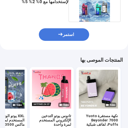
لإستخدامها مع 0% 2% 5%
مستوى النيكوتين
استمر
المنتجات الموصى بها
نكهة مستقرة Yuoto
ثانوس يوتو التدخين
XXL يوتو الوقود
Beyonder 7000
الإلكتروني المستخدم
المستخدم لمرة 
Puffs، لفائف شبكية
لمرة واحدة
ماكس 0