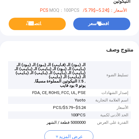
النيكوتين
الأسعار：$5.24~$5.79/PCS
MOQ：100PCS
افضل سعر
ﺎﺘﺼﻟ ﺍﻶﻧ
منتوج وصف
الـ (بـود) الـ (فـايـب) الـ (بـود) الـ (بـود) الـ
(بـايـب) الـ (بـود) الـ (بـايـب) الـ (بـايـب) الـ
(بـايـب) الـ (بـايـب) الـ (بـايـب) الـ (بـايـب)
تسليط الضوء
الـ (بـايـب) الـ (بـايـب)
,
,
5 ٪ النيكوتين المملوءة مسبقًا
يوتو 0 بود فايب
إصدار الشهادات
FDA, CE, ROHS, FCC, UL, PSE
اسم العلامة التجارية
Yuoto
الأسعار
$5.24~$5.79/PCS
الحد الأدنى لكمية
100PCS
القدرة على العرض
5000000 قطعة / الشهر
عرض المزيد