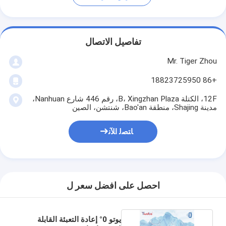
تفاصيل الاتصال
Mr. Tiger Zhou
+86 18823725950
12F، الكتلة B، Xingzhan Plaza، رقم 446 شارع Nanhuan،
مدينة Shajing، منطقة Bao'an، شنتشن، الصين
ﺎﺘﺼﻟ ﺍﻶﻧ
احصل على افضل سعر ل
يوتو 0° إعادة التعبئة القابلة